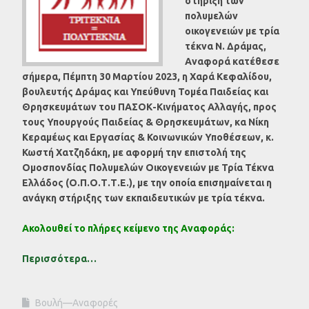
στήριξη των
πολυμελών
οικογενειών με τρία
τέκνα Ν. Δράμας,
Αναφορά κατέθεσε
σήμερα, Πέμπτη 30 Μαρτίου 2023, η Χαρά Κεφαλίδου,
βουλευτής Δράμας και Υπεύθυνη Τομέα Παιδείας και
Θρησκευμάτων του ΠΑΣΟΚ-Κινήματος Αλλαγής, προς
τους
Υπουργούς Παιδείας & Θρησκευμάτων, κα Νίκη
Κεραμέως και Εργασίας & Κοινωνικών Υποθέσεων, κ.
Κωστή Χατζηδάκη,
με αφορμή την επιστολή της
Ομοσπονδίας Πολυμελών Οικογενειών με Τρία Τέκνα
Ελλάδος (Ο.Π.Ο.Τ.Τ.Ε.), με την οποία επισημαίνεται η
ανάγκη στήριξης των εκπαιδευτικών με τρία τέκνα.
Ακολουθεί το πλήρες κείμενο της Αναφοράς:
Περισσότερα…
Βουλή—Αναφορές