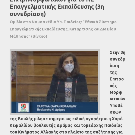
Επαγγελματικής Εκπαίδευσης (3η
συνεδρίαση)
Ομιλία στο Νομοσχέδιο Υπ. Παιδείας: "Εθνικό Σύστημα
Επαγγελματικής Εκπαίδευσης, Κατάρτισης και Δια Βίου
Μάθησης" (βίντεο)
Στην 3η
συνεδρ
ίαση
της
Επιτρο
πής
Μορφ
ωτικών
Υποθέ
σεων
της Βουλής μίλησε σήμερα ως ειδική αγορήτρια η Χαρά
Κεφαλίδου βουλευτής Δράμας και τομεάρχης Παιδείας
του Κινήματος Αλλαγής στο πλαίσιο της συζήτησης για