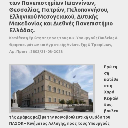
των Πανεπιστημίων Ιωαννίνων,
Θεσσαλίας, Πατρών, Πελοποννήσου,
Ελληνικού Μεσογειακού, Δυτικής
Μακεδονίας και Διεθνές Πανεπιστήμιο
Ελλάδας.
Κατάθεση Ερώτησης προς τους κ.κ. Υπουργούς Παιδείας &
Θρησκευμάτων και Αγροτικής Ανάπτυξης & Τροφίμων,
Αρ. Πρωτ.: 2802/21-03-2023
Ερώτη
ση
κατέθε
σε
η
Χαρά
Κεφαλί
δου,
βουλευ
τής Δράμας μαζί με την Κοινοβουλευτική Ομάδα του
ΠΑΣΟΚ – Κινήματος Αλλαγής, προς τους Υπουργούς