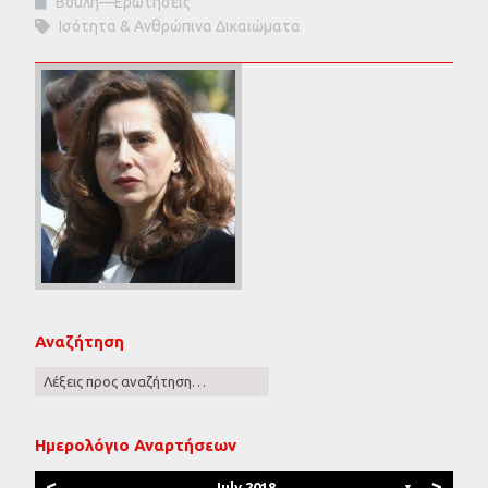
Βουλή—Ερωτήσεις
Ισότητα & Ανθρώπινα Δικαιώματα
Αναζήτηση
Ημερολόγιο Αναρτήσεων
<
>
July 2018
▼