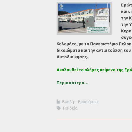
Ερώτ
και υ
την 
την 
Κερα
συγχ
Καλαμάτα, με το Πανεπιστήμιο Πελο
δικαιώματα και την αντιστοίχιση το
Αυτοδιοίκησης.
Ακολουθεί το πλήρες κείμενο της Ερ
Περισσότερα…
Βουλή—Ερωτήσεις
Παιδεία