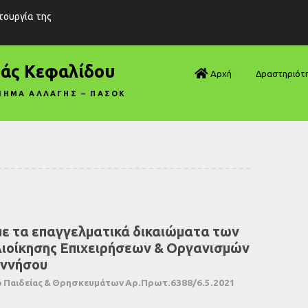
ιτουργία της
ράς Κεφαλίδου
Αρχή
Δραστηριότ
ΝΗΜΑ ΑΛΛΑΓΗΣ – ΠΑΣΟΚ
Βουλή—Ανα
Βουλή—Ερωτ
Βουλή—Ομιλ
Βουλή—Τροπ
με τα επαγγελματικά δικαιώματα των
Δηλώσεις
Διοίκησης Επιχειρήσεων & Οργανισμών
Αρθρογραφ
οννήσου
 Παιδείας & Θρησκευμάτων Αρ.Πρωτ.6388/6.5.2021
Συνεντεύξει