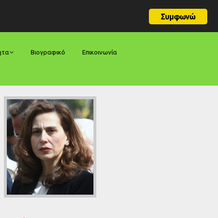
Συμφωνώ
ητα
Βιογραφικό
Επικοινωνία
φορές
ήσεις
ίες
ολογίες
ία
ς