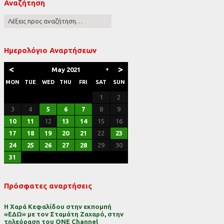
Αναζήτηση
ες
Ημερολόγιο Αναρτήσεων
<
>
May 2021
▼
MON
TUE
WED
THU
FRI
SAT
SUN
1
2
3
4
5
6
7
8
9
10
11
12
13
14
15
16
17
18
19
20
21
22
23
24
25
26
27
28
29
30
31
Πρόσφατες αναρτήσεις
Η Χαρά Κεφαλίδου στην εκπομπή
«ΕΔΩ» με τον Σταμάτη Ζαχαρό, στην
τηλεόραση του ONE Channel