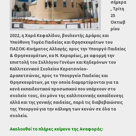
σήμερα
, Τρίτη
25
Οκτωβ
ρίου
2022, η Χαρά Κεφαλίδου, βουλευτής Δράμας και
Υπεύθυνη Τομέα Παιδείας και Θρησκευμάτων
του
ΠΑΣΟΚ-
Κινήματος Αλλαγής
,
προς την Υπουργό Παιδείας
& Θρησκευμάτων, κα Ν. Κεραμέως, με αφορμή την
επιστολή του Συλλόγου Γονέων και Κηδεμόνων του
Καλλιτεχνικού Σχολείου Κερατσινίου-
Δραπετσώνας,
προς το Υπουργείο Παιδείας και
Θρησκευμάτων, με την οποία
διαμαρτύρονται για τα
κενά εκπαιδευτικού προσωπικού που υπάρχουν στο
σχολείο τους, όχι μόνο της καλλιτεχνικής εκπαίδευσης
αλλά και της γενικής παιδείας, παρά τις διαβεβαιώσεις
της Υπουργού για την κάλυψη των κενών σε όλα τα
σχολεία.
Ακολουθεί το πλήρες κείμενο της Αναφοράς: