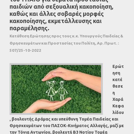
παιδιών από σεξουαλική κακοποίηση,
καθώς και άλλες σοβαρές μορφές
κακοποίησης, εκμετάλλευσης και
παραμέλησης.
Κατάθεση Ερώτησης προς τους κ.κ. Υπουργούς Παιδείας &
Θρησκευμάτων και Προστασίας του Πολίτη, Αρ. Πρωτ. :
507/25-10-2022
Ερώτ
ηση
κατέ
θεσε
η
Χαρά
Κεφα
λίδου
, βουλευτής Δράμας και υπεύθυνη Τομέα Παιδείας και
Θρησκευμάτων του ΠΑΣΟΚ-Κινήματος
Αλλαγής,
μαζί με
την Τόνια Αντωνίου,
βουλευτή Β3 Νοτίου Τομέα