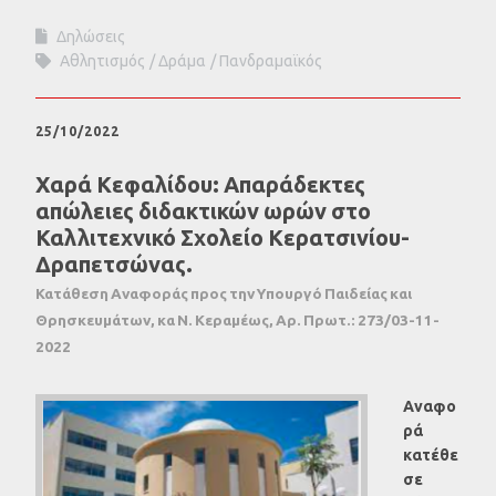
Δηλώσεις
Αθλητισμός
Δράμα
Πανδραμαϊκός
25/10/2022
Χαρά Κεφαλίδου: Απαράδεκτες
απώλειες διδακτικών ωρών στο
Καλλιτεχνικό Σχολείο Κερατσινίου-
Δραπετσώνας.
Κατάθεση Αναφοράς προς την Υπουργό Παιδείας και
Θρησκευμάτων, κα Ν. Κεραμέως, Αρ. Πρωτ.: 273/03-11-
2022
Αναφο
ρά
κατέθε
σε