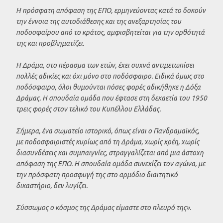
Η πρόσφατη απόφαση της ΕΠΟ, ερμηνεύοντας κατά το δοκούν
την έννοια της αυτοδιάθεσης και της ανεξαρτησίας του
ποδοσφαίρου από το κράτος, αμφισβητείται για την ορθότητά
της και προβληματίζει.
Η Δράμα, στο πέρασμα των ετών, έχει συχνά αντιμετωπίσει
πολλές αδικίες και όχι μόνο στο ποδόσφαιρο. Ειδικά όμως στο
ποδόσφαιρο, όλοι θυμούνται πόσες φορές αδικήθηκε η Δόξα
Δράμας. Η σπουδαία ομάδα που έφτασε στη δεκαετία του 1950
τρεις φορές στον τελικό του Κυπέλλου Ελλάδας.
Σήμερα, ένα σωματείο ιστορικό, όπως είναι ο Πανδραμαϊκός,
με ποδοσφαιριστές κυρίως από τη Δράμα, χωρίς χρέη, χωρίς
διασυνδέσεις και συμπαιγνίες, στραγγαλίζεται από μια άστοχη
απόφαση της ΕΠΟ. Η σπουδαία ομάδα συνεχίζει τον αγώνα, με
την πρόσφατη προσφυγή της στο αρμόδιο διαιτητικό
δικαστήριο, δεν λυγίζει.
Σύσσωμος ο κόσμος της
Δράμας είμαστε
στο πλευρό της».