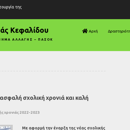
ιτουργία της
ράς Κεφαλίδου
Αρχή
Δραστηριότ
ΝΗΜΑ ΑΛΛΑΓΗΣ – ΠΑΣΟΚ
Βουλή—Ανα
Βουλή—Ερωτ
Βουλή—Ομιλ
Βουλή—Τροπ
ασφαλή σχολική χρονιά και καλή
Δηλώσεις
Αρθρογραφ
ής χρονιάς 2022-2023
Συνεντεύξει
Με αφορμή την έναρξη της νέας σχολικής