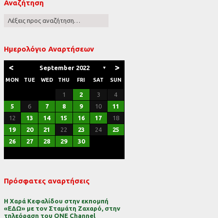
Αναζήτηση
ες
Ημερολόγιο Αναρτήσεων
<
>
September 2022
▼
MON
TUE
WED
THU
FRI
SAT
SUN
1
2
3
4
5
6
7
8
9
10
11
12
13
14
15
16
17
18
19
20
21
22
23
24
25
26
27
28
29
30
Πρόσφατες αναρτήσεις
Η Χαρά Κεφαλίδου στην εκπομπή
«ΕΔΩ» με τον Σταμάτη Ζαχαρό, στην
τηλεόραση του ONE Channel