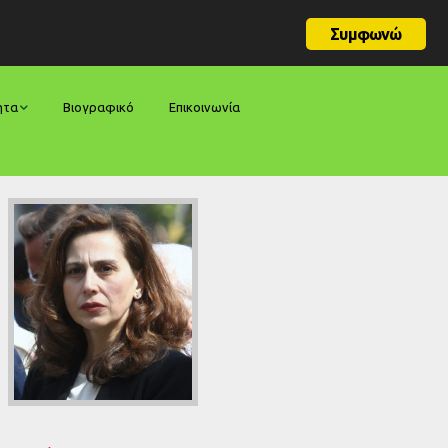
Συμφωνώ
ητα
Βιογραφικό
Επικοινωνία
φορές
ήσεις
ίες
ολογίες
ία
ς