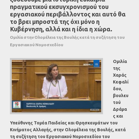
πραγματικού εκσυγχρονισμού του
εργασιακού περιβάλλοντος και αυτό θα
το βρει μπροστά της όχι μόνο η
Κυβέρνηση, αλλά και η ίδια η χώρα.
Ομιλία στην Ολομέλεια της Βουλής κατά τη συζήτηση του
Εργασιακού Νομοσχεδίου
Ομιλία
της
Χαράς
Κεφαλί
δου,
βουλευ
τού
Δράμα
ς και
Υπεύθυνης Τομέα Παιδείας και Θρησκευμάτων του
Κινήματος Αλλαγής, στην Ολομέλεια της Βουλής, κατά
τη συζήτηση του Εργασιακού Νομοσχεδίου του