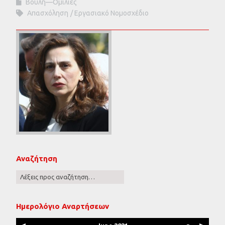
Βουλή—Ομιλίες
Απασχόληση
Εργασιακό Νομοσχέδιο
Αναζήτηση
Ημερολόγιο Αναρτήσεων
<
>