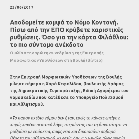
23/06/2017
Αποδομείτε κομψά το Νόμο Κοντονή.
Πίσω από την ΕΠΟ κρύβετε χαριστικές
ρυθμίσεις. Όσο για την κάρτα Φιλάθλου:
το πιο σύντομο ανέκδοτο
Ομιλία στην πρώτη συνεδρίαση της Επιτροπής
Μορφωτικών Υποθέσεων στη Βουλή (βίντεο)
Στην Επιτροπή Μορφωτικών Υποθέσεων της Βουλής
μίλησε σήμερα η Χαρά Κεφαλίδου, βουλευτής Δράμας
της Δημοκρατικής Συμπαράταξης, Ειδική Αγορήτρια του
νομοσχεδίου που κατέθεσε το Υπουργείο Πολιτισμού
και Αθλητισμού.
«
Το παρόν σχέδιο νόμου δεν ήταν, εσείς το κάνατε επείγον,
χωρίς κανένα πειστικό λόγο, στερώντας του τη δυνατότητα να
ρυθμίσει με επάρκεια, σαφήνεια και δικαιοσύνη σοβαρά
θέματα του αθλητισμού. Κι εσείς, όπως η μεγάλη πλειοψηφία