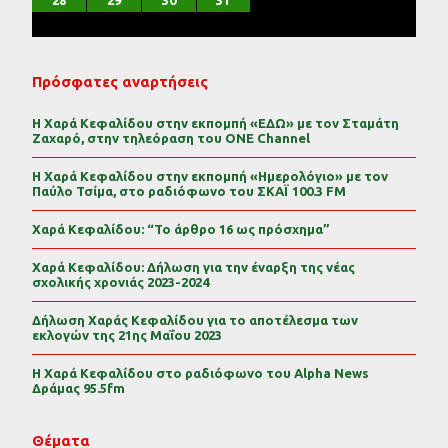
31
30
29
30
31
29
30
31
29
30
31
29
30
31
29
29
29
30
31
30
30
29
29
31
29
30
30
29
30
31
29
31
29
29
30
31
30
29
28
29
30
31
Πρόσφατες αναρτήσεις
Η Χαρά Κεφαλίδου στην εκπομπή «ΕΔΩ» με τον Σταμάτη
Ζαχαρό, στην τηλεόραση του ONE Channel
Η Χαρά Κεφαλίδου στην εκπομπή «Ημερολόγιο» με τον
Παύλο Τσίμα, στο ραδιόφωνο του ΣΚΑΪ 100.3 FM
Χαρά Κεφαλίδου: “Το άρθρο 16 ως πρόσχημα”
Χαρά Κεφαλίδου: Δήλωση για την έναρξη της νέας
σχολικής χρονιάς 2023-2024
Δήλωση Χαράς Κεφαλίδου για το αποτέλεσμα των
εκλογών της 21ης Μαΐου 2023
Η Χαρά Κεφαλίδου στο ραδιόφωνο του Alpha News
Δράμας 95.5fm
Θέματα