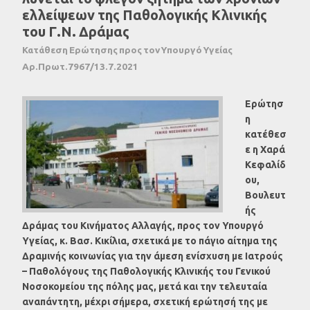
ελλείψεων της Παθολογικής Κλινικής
του Γ.Ν. Δράμας
Κατάθεση Ερώτησης προς τον Υπουργό Υγείας
Αρ.Πρωτ.7967/13.7.2021
Ερώτησ
η
κατέθεσ
ε η Χαρά
Κεφαλίδ
ου,
Bουλευτ
ής
Δράμας του Κινήματος Αλλαγής, προς τον Υπουργό
Υγείας, κ. Βασ. Κικίλια, σχετικά με το πάγιο αίτημα της
Δραμινής κοινωνίας για την άμεση ενίσχυση με Ιατρούς
– Παθολόγους της Παθολογικής Κλινικής του Γενικού
Νοσοκομείου της πόλης μας, μετά και την τελευταία
αναπάντητη, μέχρι σήμερα, σχετική ερώτησή της με