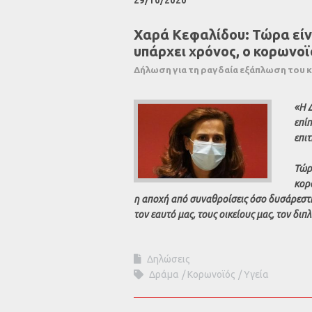
29/10/2020
Χαρά Κεφαλίδου: Τώρα είνα
υπάρχει χρόνος, ο κορωνοϊό
Δήλωση για τη ραγδαία εξάπλωση του
«H 
επίπ
επι
Τώρα
κορω
η αποχή από συναθροίσεις όσο δυσάρεστη 
τον εαυτό μας, τους οικείους μας, τον διπ
Δηλώσεις
Δράμα
Κορωνοϊός
Υγεία