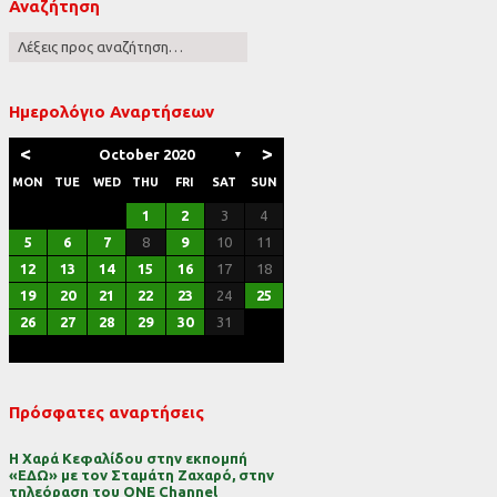
Αναζήτηση
ες
Ημερολόγιο Αναρτήσεων
<
>
October 2020
▼
MON
TUE
WED
THU
FRI
SAT
SUN
1
2
3
4
5
6
7
8
9
10
11
12
13
14
15
16
17
18
19
20
21
22
23
24
25
26
27
28
29
30
31
Πρόσφατες αναρτήσεις
Η Χαρά Κεφαλίδου στην εκπομπή
«ΕΔΩ» με τον Σταμάτη Ζαχαρό, στην
τηλεόραση του ONE Channel