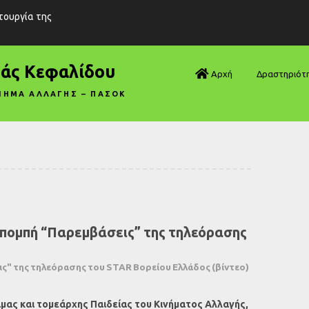
ιτουργία της
ράς Κεφαλίδου
Αρχή
Δραστηριότ
ΝΗΜΑ ΑΛΛΑΓΗΣ – ΠΑΣΟΚ
Βουλή—Ανα
Βουλή—Ερωτ
Βουλή—Ομιλ
Βουλή—Τροπ
πομπή “Παρεμβάσεις” της τηλεόρασης
Δηλώσεις
ς
Αρθρογραφ
ς" της τηλεόρασης του STAR Βορείου Ελλάδος (βίντεο)
Συνεντεύξει
μας και τομεάρχης Παιδείας του Κινήματος Αλλαγής,