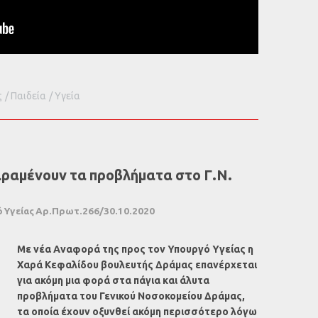
ς
Παιδεία
Υγεία
ραμένουν τα προβλήματα στο Γ.Ν.
 Υγείας Αρ.Πρωτ.266/30.10.2020
Με νέα Αναφορά της προς τον Υπουργό Υγείας η
Χαρά Κεφαλίδου βουλευτής Δράμας επανέρχεται
για ακόμη μια φορά στα πάγια και άλυτα
προβλήματα του Γενικού Νοσοκομείου Δράμας,
τα οποία έχουν οξυνθεί ακόμη περισσότερο λόγω