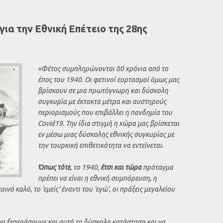
α την Εθνική Επέτειο της 28ης
«Φέτος συμπληρώνονται 80 χρόνια από το
έπος του 1940. Οι φετινοί εορτασμοί όμως μας
βρίσκουν σε μια πρωτόγνωρη και δύσκολη
συγκυρία με έκτακτα μέτρα και αυστηρούς
περιορισμούς που επιβάλλει η πανδημία του
Covid19. Την ίδια στιγμή η χώρα μας βρίσκεται
εν μέσω μιας δύσκολης εθνικής συγκυρίας με
την τουρκική επιθετικότητα να εντείνεται.
Όπως τότε
, το 1940,
έτσι και τώρα
πρόταγμα
πρέπει να είναι η εθνική συμπόρευση, η
νό καλό, το ‘εμείς’ έναντι του ‘εγώ’, οι πράξεις μεγαλείου
α ξεπεράσουμε και αυτή τη δύσκολη κατάσταση και να