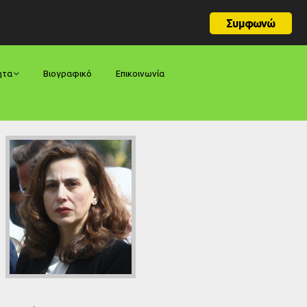
Συμφωνώ
ητα
Βιογραφικό
Επικοινωνία
φορές
ήσεις
ίες
ολογίες
ία
ς