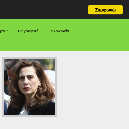
Συμφωνώ
ητα
Βιογραφικό
Επικοινωνία
φορές
ήσεις
ίες
ολογίες
ία
ς