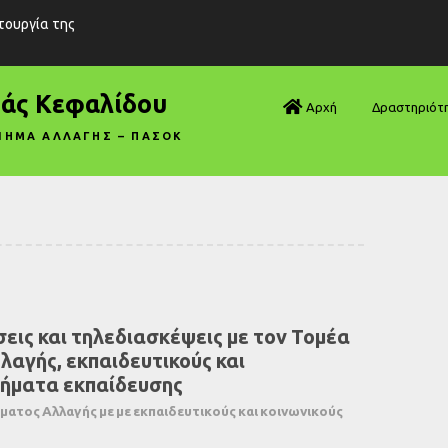
ιτουργία της
ράς Κεφαλίδου
Αρχή
Δραστηριότ
ΝΗΜΑ ΑΛΛΑΓΗΣ – ΠΑΣΟΚ
Βουλή—Ανα
Βουλή—Ερωτ
Βουλή—Ομιλ
Βουλή—Τροπ
εις και τηλεδιασκέψεις με τον Τομέα
Δηλώσεις
λαγής, εκπαιδευτικούς και
Αρθρογραφ
τήματα εκπαίδευσης
ματος Αλλαγής με με εκπαιδευτικούς και κοινωνικούς
Συνεντεύξει