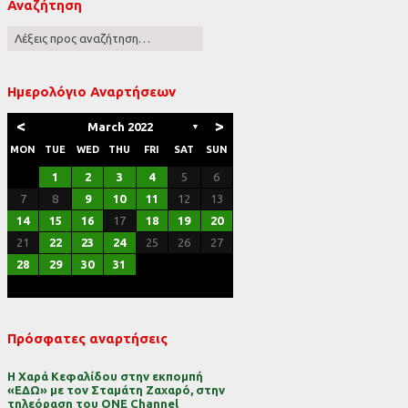
Αναζήτηση
ες
Ημερολόγιο Αναρτήσεων
<
>
March 2022
▼
MON
TUE
WED
THU
FRI
SAT
SUN
1
2
3
4
5
6
7
8
9
10
11
12
13
14
15
16
17
18
19
20
21
22
23
24
25
26
27
28
29
30
31
Πρόσφατες αναρτήσεις
Η Χαρά Κεφαλίδου στην εκπομπή
«ΕΔΩ» με τον Σταμάτη Ζαχαρό, στην
τηλεόραση του ONE Channel