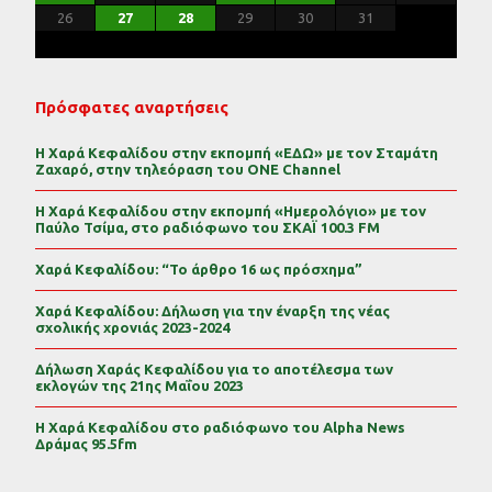
31
30
29
30
31
29
30
31
29
30
31
29
30
31
29
29
29
30
31
30
30
29
29
31
29
30
30
29
30
31
29
31
29
29
30
31
30
29
26
27
28
29
30
31
Πρόσφατες αναρτήσεις
Η Χαρά Κεφαλίδου στην εκπομπή «ΕΔΩ» με τον Σταμάτη
Ζαχαρό, στην τηλεόραση του ONE Channel
Η Χαρά Κεφαλίδου στην εκπομπή «Ημερολόγιο» με τον
Παύλο Τσίμα, στο ραδιόφωνο του ΣΚΑΪ 100.3 FM
Χαρά Κεφαλίδου: “Το άρθρο 16 ως πρόσχημα”
Χαρά Κεφαλίδου: Δήλωση για την έναρξη της νέας
σχολικής χρονιάς 2023-2024
Δήλωση Χαράς Κεφαλίδου για το αποτέλεσμα των
εκλογών της 21ης Μαΐου 2023
Η Χαρά Κεφαλίδου στο ραδιόφωνο του Alpha News
Δράμας 95.5fm