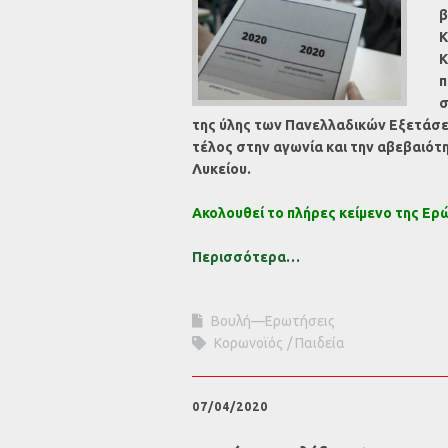
β
Κ
Κ
π
σ
της ύλης των Πανελλαδικών Εξετάσε
τέλος στην αγωνία και την αβεβαιότη
Λυκείου.
Ακολουθεί το πλήρες κείμενο της Ερ
Περισσότερα…
Βουλή—Ερωτήσεις
Κορωνοϊός
Παιδεία
07/04/2020