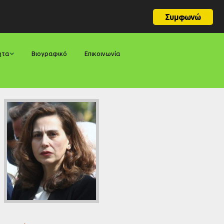
Συμφωνώ
ητα
Βιογραφικό
Επικοινωνία
φορές
ήσεις
ίες
ολογίες
ία
ς