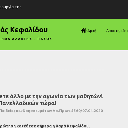
ιτουργία της
ράς Κεφαλίδου
Αρχή
Δραστηριότ
ΝΗΜΑ ΑΛΛΑΓΗΣ – ΠΑΣΟΚ
Βουλή—Ανα
Βουλή—Ερωτ
Βουλή—Ομιλ
Βουλή—Τροπ
ετε άλλο με την αγωνία των μαθητών!
Δηλώσεις
 Πανελλαδικών τώρα!
Αρθρογραφ
Παιδείας και Θρησκευμάτων Αρ.Πρωτ.5560/07.04.2020
Συνεντεύξει
ρώτηση κατέθεσε σήμερα η Χαρά Κεφαλίδου,