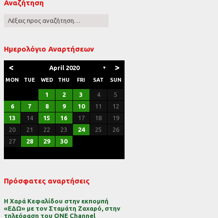
Αναζήτηση
ες
Ημερολόγιο Αναρτήσεων
<
>
April 2020
▼
MON
TUE
WED
THU
FRI
SAT
SUN
1
2
3
4
5
6
7
8
9
10
11
12
13
14
15
16
17
18
19
20
21
22
23
24
25
26
27
28
29
30
Πρόσφατες αναρτήσεις
Η Χαρά Κεφαλίδου στην εκπομπή
«ΕΔΩ» με τον Σταμάτη Ζαχαρό, στην
τηλεόραση του ONE Channel