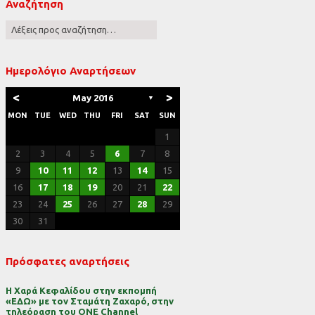
Αναζήτηση
ες
Ημερολόγιο Αναρτήσεων
<
>
May 2016
▼
MON
TUE
WED
THU
FRI
SAT
SUN
1
2
3
4
5
6
7
8
9
10
11
12
13
14
15
16
17
18
19
20
21
22
23
24
25
26
27
28
29
30
31
Πρόσφατες αναρτήσεις
Η Χαρά Κεφαλίδου στην εκπομπή
«ΕΔΩ» με τον Σταμάτη Ζαχαρό, στην
τηλεόραση του ONE Channel