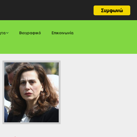
Συμφωνώ
ητα
Βιογραφικό
Επικοινωνία
φορές
ήσεις
ίες
ολογίες
ία
ς