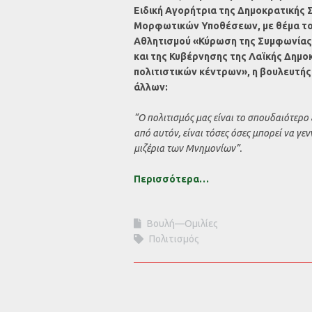
Ειδική Αγορήτρια της Δημοκρατικής 
Μορφωτικών Υποθέσεων, με θέμα το 
Αθλητισμού «Κύρωση της Συμφωνίας 
και της Κυβέρνησης της Λαϊκής Δημοκ
πολιτιστικών κέντρων», η βουλευτή
άλλων:
“Ο πολιτισμός μας είναι το σπουδαιότερ
από αυτόν, είναι τόσες όσες μπορεί να γε
μιζέρια των Μνημονίων”.
Περισσότερα…
Βουλή—Ομιλίες
Πολιτισμός