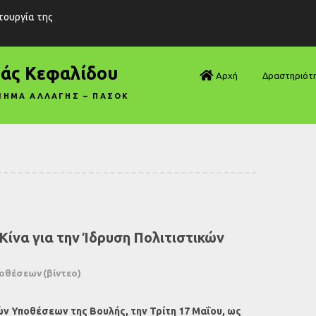
ιτουργία της
ράς Κεφαλίδου
Αρχή
Δραστηριότ
ΝΗΜΑ ΑΛΛΑΓΗΣ – ΠΑΣΟΚ
Βουλή—Ανα
Βουλή—Ερωτ
Βουλή—Ομιλ
Βουλή—Τροπ
Κίνα για την Ίδρυση Πολιτιστικών
Δηλώσεις
Αρθρογραφ
οθέσεων (βίντεο)
Συνεντεύξει
 Υποθέσεων της Βουλής, την Τρίτη 17 Μαΐου, ως