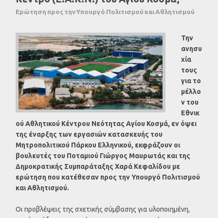
Ερώτηση προς την Υπουργό Πολιτισμού και Αθλητισμού
Την
ανησυ
χία
τους
για το
μέλλο
ν του
Εθνικ
ού Αθλητικού Κέντρου Νεότητας Αγίου Κοσμά, εν όψει
της έναρξης των εργασιών κατασκευής του
Μητροπολιτικού Πάρκου Ελληνικού, εκφράζουν οι
βουλευτές του Ποταμιού Γιώργος Μαυρωτάς και της
Δημοκρατικής Συμπαράταξης Χαρά Κεφαλίδου με
ερώτηση που κατέθεσαν προς την Υπουργό Πολιτισμού
και Αθλητισμού.
Οι προβλέψεις της σχετικής σύμβασης για υλοποιημένη,