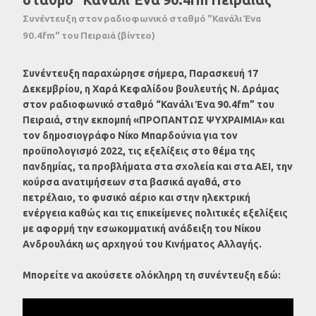
Συνέντευξη στον ραδιοφωνικό σταθμό "Κανάλι Ένα
90.4fm" του Πειραιά (βίντεο)
Συνέντευξη παραχώρησε σήμερα, Παρασκευή 17
Δεκεμβρίου, η Χαρά Κεφαλίδου βουλευτής N. Δράμας
στον ραδιοφωνικό σταθμό “Κανάλι Ένα 90.4fm” του
Πειραιά, στην εκπομπή «ΠΡΟΠΑΝΤΩΣ ΨΥΧΡΑΙΜΙΑ» και
τον δημοσιογράφο Νίκο Μπαρδούνια για τον
προϋπολογισμό 2022, τις εξελίξεις στο θέμα της
πανδημίας, τα προβλήματα στα σχολεία και στα ΑΕΙ, την
κούρσα ανατιμήσεων στα βασικά αγαθά, στο
πετρέλαιο, το φυσικό αέριο και στην ηλεκτρική
ενέργεια καθώς και τις επικείμενες πολιτικές εξελίξεις
με αφορμή την εσωκομματική ανάδειξη του Νίκου
Ανδρουλάκη ως αρχηγού του Κινήματος Αλλαγής.
Μπορείτε να ακούσετε ολόκληρη τη συνέντευξη εδώ: