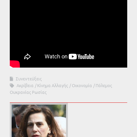
Συνεντεύξεις
Ακρίβεια
Κίνημα Αλλαγής
Οικονομία
Πόλεμος
Ουκρανίας Ρωσίας