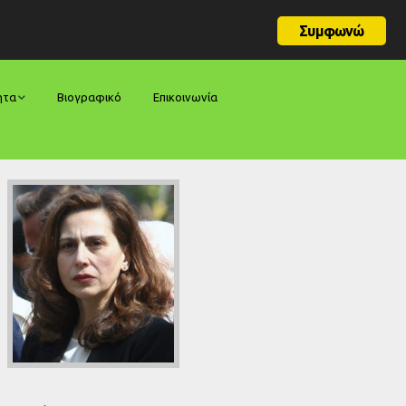
Συμφωνώ
ητα
Βιογραφικό
Επικοινωνία
φορές
ήσεις
ίες
ολογίες
ία
ς