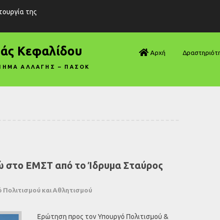
ιτουργία της
ράς Κεφαλίδου
Αρχή
Δραστηριότ
ΝΗΜΑ ΑΛΛΑΓΗΣ – ΠΑΣΟΚ
Βουλή—Ανα
Βουλή—Ερωτ
Βουλή—Ομιλ
Βουλή—Τροπ
ώ στο ΕΜΣΤ από το Ίδρυμα Σταύρος
Δηλώσεις
Αρθρογραφ
 Πολιτισμού και Αθλητισμού
Συνεντεύξει
Ερώτηση προς τον Υπουργό Πολιτισμού &