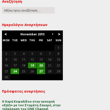
Αναζήτηση
ες
Ημερολόγιο Αναρτήσεων
<
>
November 2015
▼
MON
TUE
WED
THU
FRI
SAT
SUN
1
2
3
4
5
6
7
8
9
10
11
12
13
14
15
16
17
18
19
20
21
22
23
24
25
26
27
28
29
30
Πρόσφατες αναρτήσεις
Η Χαρά Κεφαλίδου στην εκπομπή
«ΕΔΩ» με τον Σταμάτη Ζαχαρό, στην
τηλεόραση του ONE Channel