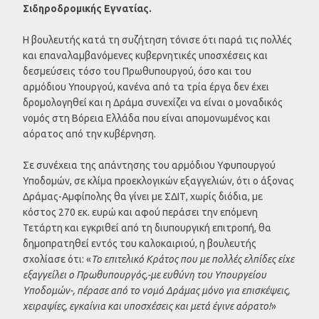
Σιδηροδρομικής Εγνατίας.
Η βουλευτής κατά τη συζήτηση τόνισε ότι παρά τις πολλές
και επαναλαμβανόμενες κυβερνητικές υποσχέσεις και
δεσμεύσεις τόσο του Πρωθυπουργού, όσο και του
αρμόδιου Υπουργού, κανένα από τα τρία έργα δεν έχει
δρομολογηθεί και η Δράμα συνεχίζει να είναι ο μοναδικός
νομός στη Βόρεια Ελλάδα που είναι απομονωμένος και
αόρατος από την κυβέρνηση.
Σε συνέχεια της απάντησης του αρμόδιου Υφυπουργού
Υποδομών, σε κλίμα προεκλογικών εξαγγελιών, ότι ο άξονας
Δράμας-Αμφίπολης θα γίνει με ΣΔΙΤ, χωρίς διόδια, με
κόστος 270 εκ. ευρώ και αφού περάσει την επόμενη
Τετάρτη και εγκριθεί από τη διυπουργική επιτροπή, θα
δημοπρατηθεί εντός του καλοκαιριού, η βουλευτής
σχολίασε ότι: «
Το επιτελικό Κράτος που με πολλές ελπίδες είχε
εξαγγείλει ο Πρωθυπουργός,-με ευθύνη του Υπουργείου
Υποδομών-, πέρασε από το νομό Δράμας μόνο για επισκέψεις,
χειραψίες, εγκαίνια και υποσχέσεις και μετά έγινε αόρατο!
»