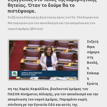
θητείας. Όταν το δούμε θα το
πιστέψουμε.
Συζήτηση Επίκαιρης Ερώτησης προς τον Υπ. Υποδομών και
Μεταφορών για τον αποκλεισμό και την απομόνωση του
νομού Δράμας (βίντεο)
Συζητή
θηκε
σήμερα
στη
Βουλή,
η
Επίκαιρ
η
Ερώτη
ση της Χαράς Κεφαλίδου, βουλευτού Δράμας του
ΠΑΣΟΚ-Κινήματος Αλλαγής, για τον αποκλεισμό και την
απομόνωση του νομού Δράμας. Παραμένει χωρίς
σύνδεση με την Εγνατία Οδό και εκτός της