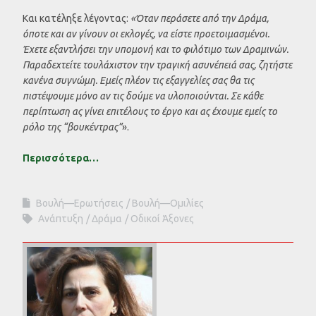
Και κατέληξε λέγοντας:
«Όταν περάσετε από την Δράμα,
όποτε και αν γίνουν οι εκλογές, να είστε προετοιμασμένοι.
Έχετε εξαντλήσει την υπομονή και το φιλότιμο των Δραμινών.
Παραδεχτείτε τουλάχιστον την τραγική ασυνέπειά σας, ζητήστε
κανένα συγνώμη. Εμείς πλέον τις εξαγγελίες σας θα τις
πιστέψουμε μόνο αν τις δούμε να υλοποιούνται. Σε κάθε
περίπτωση ας γίνει επιτέλους το έργο και ας έχουμε εμείς το
ρόλο της “βουκέντρας”
».
Περισσότερα…
Βουλή—Ερωτήσεις
Βουλή—Ομιλίες
Ανάπτυξη
Δράμα
Οδικοί Άξονες