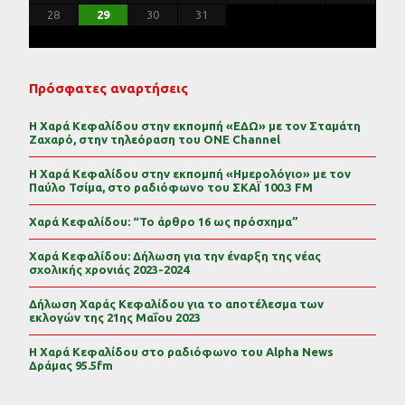
31
30
29
30
31
29
30
31
29
30
31
29
30
31
29
29
29
30
31
30
30
29
29
31
29
30
30
29
30
31
29
31
29
29
30
31
30
29
28
29
30
31
Πρόσφατες αναρτήσεις
Η Χαρά Κεφαλίδου στην εκπομπή «ΕΔΩ» με τον Σταμάτη
Ζαχαρό, στην τηλεόραση του ONE Channel
Η Χαρά Κεφαλίδου στην εκπομπή «Ημερολόγιο» με τον
Παύλο Τσίμα, στο ραδιόφωνο του ΣΚΑΪ 100.3 FM
Χαρά Κεφαλίδου: “Το άρθρο 16 ως πρόσχημα”
Χαρά Κεφαλίδου: Δήλωση για την έναρξη της νέας
σχολικής χρονιάς 2023-2024
Δήλωση Χαράς Κεφαλίδου για το αποτέλεσμα των
εκλογών της 21ης Μαΐου 2023
Η Χαρά Κεφαλίδου στο ραδιόφωνο του Alpha News
Δράμας 95.5fm