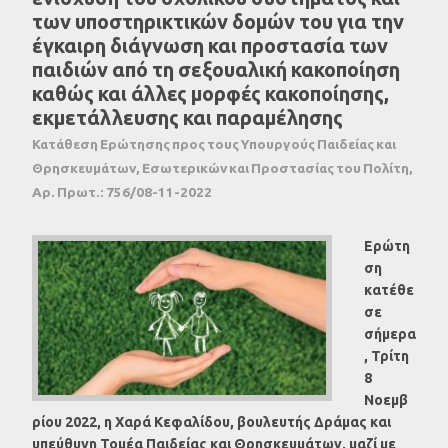
των υποστηρικτικών δομών του για την
έγκαιρη διάγνωση και προστασία των
παιδιών από τη σεξουαλική κακοποίηση
καθώς και άλλες μορφές κακοποίησης,
εκμετάλλευσης και παραμέλησης
Κατάθεση Ερώτησης προς τους Υπουργούς Παιδείας και
Θρησκευμάτων, Εσωτερικών και Προστασίας του Πολίτη,
Αρ. Πρωτ.: 756/08-11-2022
Ερώτη
ση
κατέθε
σε
σήμερα
, Τρίτη
8
Νοεμβ
ρίου 2022, η Χαρά Κεφαλίδου, βουλευτής Δράμας και
υπεύθυνη Τομέα Παιδείας και Θρησκευμάτων, μαζί με