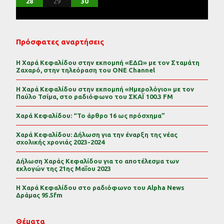
31
30
29
30
31
29
30
31
29
30
31
29
30
31
29
29
29
30
31
30
30
29
29
31
29
30
30
29
30
31
29
31
29
29
30
31
30
29
28
29
30
Πρόσφατες αναρτήσεις
Η Χαρά Κεφαλίδου στην εκπομπή «ΕΔΩ» με τον Σταμάτη
Ζαχαρό, στην τηλεόραση του ONE Channel
Η Χαρά Κεφαλίδου στην εκπομπή «Ημερολόγιο» με τον
Παύλο Τσίμα, στο ραδιόφωνο του ΣΚΑΪ 100.3 FM
Χαρά Κεφαλίδου: “Το άρθρο 16 ως πρόσχημα”
Χαρά Κεφαλίδου: Δήλωση για την έναρξη της νέας
σχολικής χρονιάς 2023-2024
Δήλωση Χαράς Κεφαλίδου για το αποτέλεσμα των
εκλογών της 21ης Μαΐου 2023
Η Χαρά Κεφαλίδου στο ραδιόφωνο του Alpha News
Δράμας 95.5fm
Θέματα