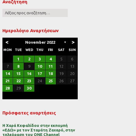
Αναζήτηση
ες
Ημερολόγιο Αναρτήσεων
<
>
November 2022
▼
MON
TUE
WED
THU
FRI
SAT
SUN
1
2
3
4
5
6
7
8
9
10
11
12
13
14
15
16
17
18
19
20
21
22
23
24
25
26
27
28
29
30
Πρόσφατες αναρτήσεις
Η Χαρά Κεφαλίδου στην εκπομπή
«ΕΔΩ» με τον Σταμάτη Ζαχαρό, στην
τηλεόραση του ONE Channel