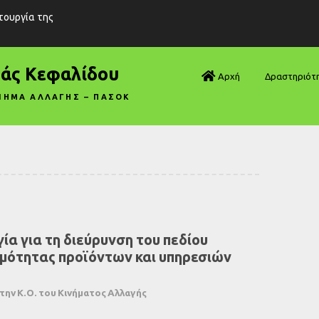
ιτουργία της
ράς Κεφαλίδου
Αρχή
Δραστηριότ
ΝΗΜΑ ΑΛΛΑΓΗΣ – ΠΑΣΟΚ
Βουλή—Ανα
Βουλή—Ερωτ
Βουλή—Ομιλ
Βουλή—Τροπ
α για τη διεύρυνση του πεδίου
Δηλώσεις
μότητας προϊόντων και υπηρεσιών
Αρθρογραφ
ην Κ.Ο. του Κινήματος Αλλαγής
Συνεντεύξει