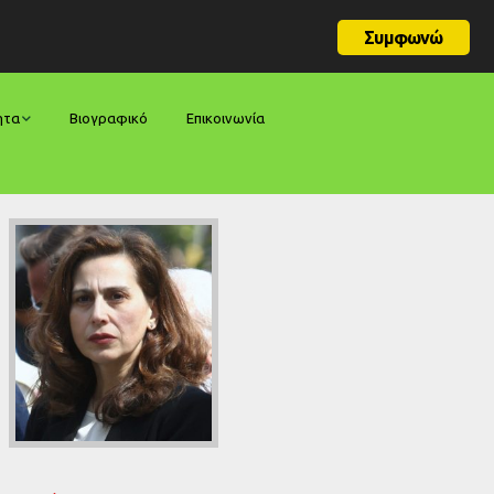
Συμφωνώ
ητα
Βιογραφικό
Επικοινωνία
φορές
ήσεις
ίες
ολογίες
ία
ς