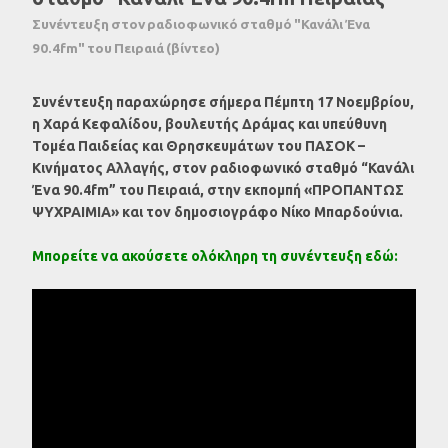
Συνέντευξη στον ραδιοφωνικό σταθμό "Κανάλι Ένα
90.4fm" του Πειραιά (βίντεο)
Συνέντευξη παραχώρησε σήμερα Πέμπτη 17 Νοεμβρίου,
η Χαρά Κεφαλίδου, βουλευτής Δράμας και υπεύθυνη
Τομέα Παιδείας και Θρησκευμάτων του ΠΑΣΟΚ –
Κινήματος Αλλαγής, στον ραδιοφωνικό σταθμό “Κανάλι
Ένα 90.4fm” του Πειραιά, στην εκπομπή «ΠΡΟΠΑΝΤΩΣ
ΨΥΧΡΑΙΜΙΑ» και τον δημοσιογράφο Νίκο Μπαρδούνια.
Μπορείτε να ακούσετε ολόκληρη τη συνέντευξη εδώ: