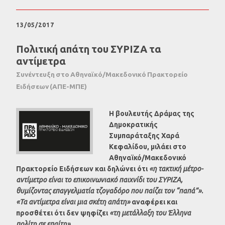
13/05/2017
Πολιτική απάτη του ΣΥΡΙΖΑ τα
αντίμετρα
Συνέντευξη στο Αθηναϊκό/Μακεδονικό Πρακτορείο
Ειδήσεων (ΑΠΕ-ΜΠΕ)
Η βουλευτής Δράμας της
Δημοκρατικής
Συμπαράταξης Χαρά
Κεφαλίδου, μιλάει στο
Αθηναϊκό/Μακεδονικό
Πρακτορείο Ειδήσεων και δηλώνει ότι
«η τακτική μέτρο-
αντίμετρο είναι το επικοινωνιακό παιχνίδι του ΣΥΡΙΖΑ,
θυμίζοντας επαγγελματία τζογαδόρο που παίζει τον “παπά”»
.
«Τα αντίμετρα είναι μια σκέτη απάτη»
αναφέρει και
προσθέτει ότι δεν ψηφίζει
«τη μετάλλαξη του Έλληνα
πολίτη σε επαίτη»
.