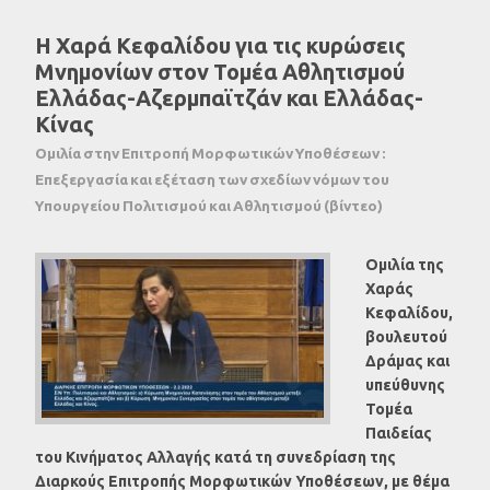
Η Χαρά Κεφαλίδου για τις κυρώσεις
Μνημονίων στον Τομέα Αθλητισμού
Ελλάδας-Αζερμπαϊτζάν και Ελλάδας-
Κίνας
Ομιλία στην Επιτροπή Μορφωτικών Υποθέσεων :
Επεξεργασία και εξέταση των σχεδίων νόμων του
Υπουργείου Πολιτισμού και Αθλητισμού (βίντεο)
Ομιλία της
Χαράς
Κεφαλίδου,
βουλευτού
Δράμας και
υπεύθυνης
Τομέα
Παιδείας
του Κινήματος Αλλαγής κατά τη συνεδρίαση της
Διαρκούς Επιτροπής Μορφωτικών Υποθέσεων, με θέμα