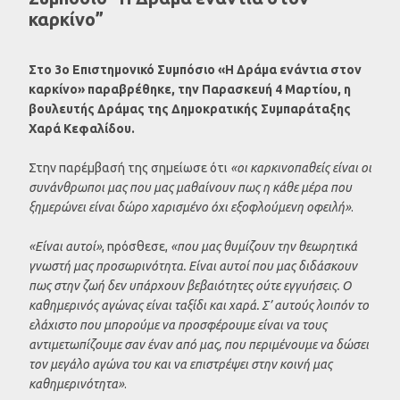
καρκίνο”
Στο 3ο Επιστημονικό Συμπόσιο «Η Δράμα ενάντια στον
καρκίνο» παραβρέθηκε, την Παρασκευή 4 Μαρτίου, η
βουλευτής Δράμας της Δημοκρατικής Συμπαράταξης
Χαρά Κεφαλίδου.
Στην παρέμβασή της σημείωσε ότι
«οι καρκινοπαθείς είναι οι
συνάνθρωποι μας που μας μαθαίνουν πως η κάθε μέρα που
ξημερώνει είναι δώρο χαρισμένο όχι εξοφλούμενη οφειλή»
.
«Είναι αυτοί»
, πρόσθεσε,
«που μας θυμίζουν την θεωρητικά
γνωστή μας προσωρινότητα. Είναι αυτοί που μας διδάσκουν
πως στην ζωή δεν υπάρχουν βεβαιότητες ούτε εγγυήσεις. Ο
καθημερινός αγώνας είναι ταξίδι και χαρά. Σ’ αυτούς λοιπόν το
ελάχιστο που μπορούμε να προσφέρουμε είναι να τους
αντιμετωπίζουμε σαν έναν από μας, που περιμένουμε να δώσει
τον μεγάλο αγώνα του και να επιστρέψει στην κοινή μας
καθημερινότητα»
.