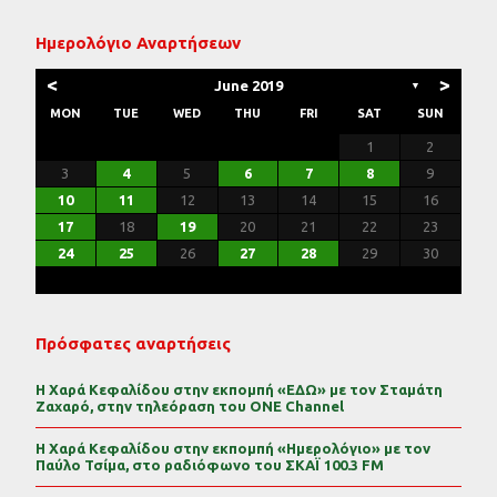
Ημερολόγιο Αναρτήσεων
<
>
June 2019
▼
MON
TUE
WED
THU
FRI
SAT
SUN
3
3
7
2
5
5
1
4
6
2
4
7
3
5
1
3
6
6
2
5
7
3
5
1
4
6
2
4
7
7
3
6
1
4
6
2
5
7
3
5
1
2
5
1
3
6
1
4
7
5
7
3
3
6
2
4
7
2
5
1
3
6
1
4
4
7
3
5
1
3
6
2
4
7
2
5
5
1
4
6
2
4
7
3
5
1
3
6
7
3
6
1
4
6
4
6
1
4
2
4
7
3
2
1
1
2
10
10
14
12
12
11
13
11
14
10
12
10
13
13
12
14
10
12
11
13
11
14
14
10
13
11
13
12
14
10
12
12
10
13
11
14
12
14
10
10
13
11
14
12
10
13
11
11
14
10
12
10
13
11
14
12
12
11
13
11
14
10
12
10
13
14
10
13
11
13
11
13
11
11
14
10
9
8
9
8
9
8
9
8
9
8
9
8
8
9
9
8
8
8
9
9
8
9
8
8
8
9
9
8
3
4
5
6
7
8
9
17
17
21
16
19
19
15
18
20
16
18
21
17
19
15
17
20
20
16
19
21
17
19
15
18
20
16
18
21
21
17
20
15
18
20
16
19
21
17
19
15
16
19
15
17
20
15
18
21
19
21
17
17
20
16
18
21
16
19
15
17
20
15
18
18
21
17
19
15
17
20
16
18
21
16
19
19
15
18
20
16
18
21
17
19
15
17
20
21
17
20
15
18
20
18
20
15
18
16
18
21
17
16
15
10
11
12
13
14
15
16
24
24
28
23
26
26
22
25
27
23
25
28
24
26
22
24
27
27
23
26
28
24
26
22
25
27
23
25
28
28
24
27
22
25
27
23
26
28
24
26
22
23
26
22
24
27
22
25
28
26
28
24
24
27
23
25
28
23
26
22
24
27
22
25
25
28
24
26
22
24
27
23
25
28
23
26
26
22
25
27
23
25
28
24
26
22
24
27
28
24
27
22
25
27
25
27
22
25
23
25
28
24
23
22
17
18
19
20
21
22
23
31
30
29
30
31
29
30
31
29
30
31
29
30
31
29
29
29
31
30
30
29
29
31
29
30
30
29
30
31
29
31
29
29
30
31
30
29
24
25
26
27
28
29
30
Πρόσφατες αναρτήσεις
Η Χαρά Κεφαλίδου στην εκπομπή «ΕΔΩ» με τον Σταμάτη
Ζαχαρό, στην τηλεόραση του ONE Channel
Η Χαρά Κεφαλίδου στην εκπομπή «Ημερολόγιο» με τον
Παύλο Τσίμα, στο ραδιόφωνο του ΣΚΑΪ 100.3 FM