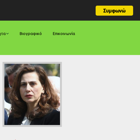
Συμφωνώ
ητα
Βιογραφικό
Επικοινωνία
φορές
ήσεις
ίες
ολογίες
ία
ς