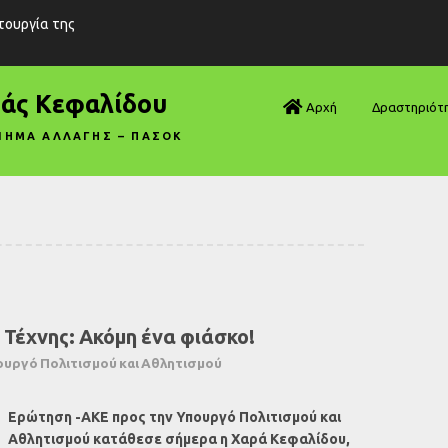
ιτουργία της
ράς Κεφαλίδου
Αρχή
Δραστηριότ
ΝΗΜΑ ΑΛΛΑΓΗΣ – ΠΑΣΟΚ
Βουλή—Ανα
Βουλή—Ερωτ
Βουλή—Ομιλ
Βουλή—Τροπ
Τέχνης: Ακόμη ένα φιάσκο!
Δηλώσεις
ουργό Πολιτισμού και Αθλητισμού
Αρθρογραφ
Ερώτηση -ΑΚΕ προς την Υπουργό Πολιτισμού και
Συνεντεύξει
Αθλητισμού κατάθεσε σήμερα η Χαρά Κεφαλίδου,