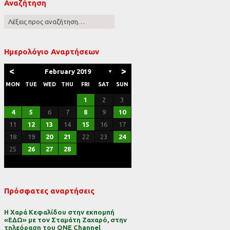
Αναζήτηση
ες
Ημερολόγιο Αναρτήσεων
<
>
February 2019
▼
MON
TUE
WED
THU
FRI
SAT
SUN
1
2
3
4
5
6
7
8
9
10
11
12
13
14
15
16
17
18
19
20
21
22
23
24
25
26
27
28
Πρόσφατες αναρτήσεις
Η Χαρά Κεφαλίδου στην εκπομπή
«ΕΔΩ» με τον Σταμάτη Ζαχαρό, στην
τηλεόραση του ONE Channel