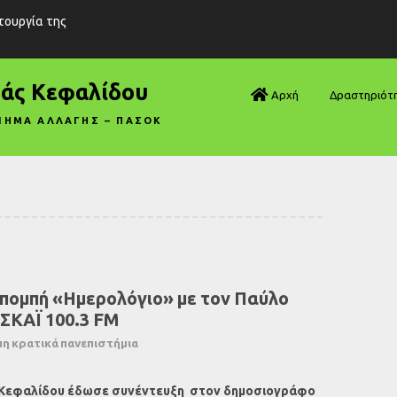
ιτουργία της
ράς Κεφαλίδου
Αρχή
Δραστηριότ
ΝΗΜΑ ΑΛΛΑΓΗΣ – ΠΑΣΟΚ
Βουλή—Ανα
Βουλή—Ερωτ
Βουλή—Ομιλ
Βουλή—Τροπ
πομπή «Ημερολόγιο» με τον Παύλο
Δηλώσεις
 ΣΚΑΪ 100.3 FM
Αρθρογραφ
 μη κρατικά πανεπιστήμια
Συνεντεύξει
ά Κεφαλίδου έδωσε συνέντευξη στον δημοσιογράφο