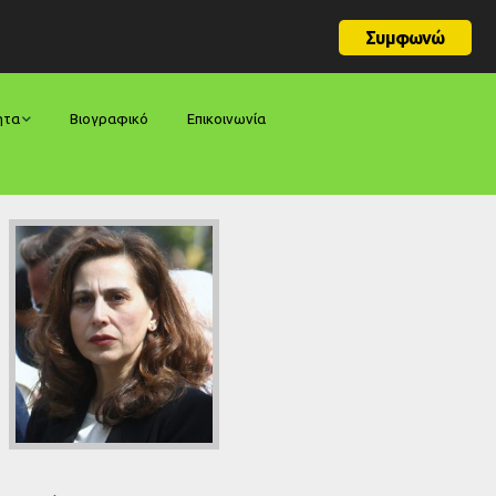
Συμφωνώ
ητα
Βιογραφικό
Επικοινωνία
φορές
ήσεις
ίες
ολογίες
ία
ς