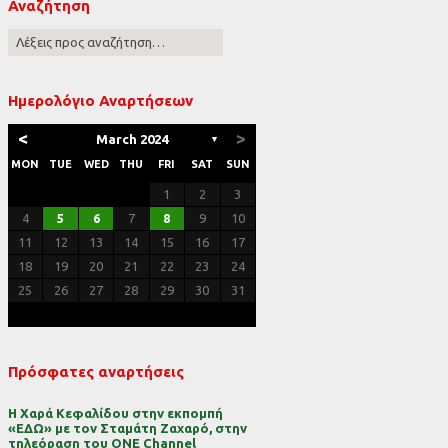
Αναζήτηση
ες
Ημερολόγιο Αναρτήσεων
<
>
March 2024
▼
MON
TUE
WED
THU
FRI
SAT
SUN
1
2
3
4
5
6
7
8
9
10
11
12
13
14
15
16
17
18
19
20
21
22
23
24
25
26
27
28
29
30
31
Πρόσφατες αναρτήσεις
Η Χαρά Κεφαλίδου στην εκπομπή
«ΕΔΩ» με τον Σταμάτη Ζαχαρό, στην
τηλεόραση του ONE Channel