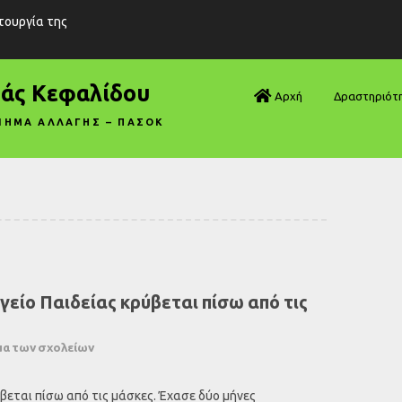
ιτουργία της
ράς Κεφαλίδου
Αρχή
Δραστηριότ
ΝΗΜΑ ΑΛΛΑΓΗΣ – ΠΑΣΟΚ
Βουλή—Ανα
Βουλή—Ερωτ
Βουλή—Ομιλ
Βουλή—Τροπ
είο Παιδείας κρύβεται πίσω από τις
Δηλώσεις
Αρθρογραφ
μα των σχολείων
Συνεντεύξει
βεται πίσω από τις μάσκες. Έχασε δύο μήνες