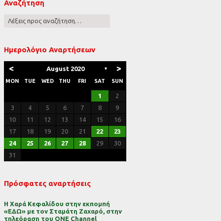
Αναζήτηση
ες
Ημερολόγιο Αναρτήσεων
<
>
August 2020
▼
MON
TUE
WED
THU
FRI
SAT
SUN
1
2
3
4
5
6
7
8
9
10
11
12
13
14
15
16
17
18
19
20
21
22
23
24
25
26
27
28
29
30
31
Πρόσφατες αναρτήσεις
Η Χαρά Κεφαλίδου στην εκπομπή
«ΕΔΩ» με τον Σταμάτη Ζαχαρό, στην
τηλεόραση του ONE Channel