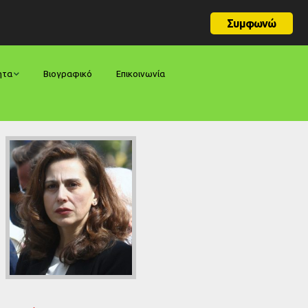
Συμφωνώ
ητα
Βιογραφικό
Επικοινωνία
φορές
ήσεις
ίες
ολογίες
ία
ς