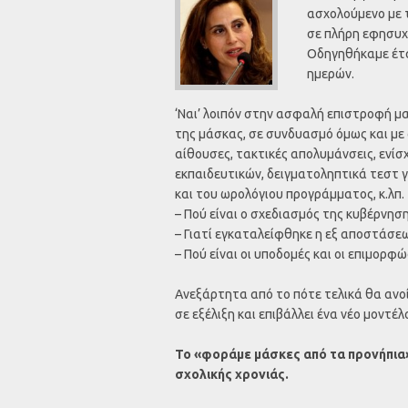
ασχολούμενο με 
σε πλήρη εφησυχ
Οδηγηθήκαμε έτσ
ημερών.
‘Ναι’ λοιπόν στην ασφαλή επιστροφή μα
της μάσκας, σε συνδυασμό όμως και με
αίθουσες, τακτικές απολυμάνσεις, ενί
εκπαιδευτικών, δειγματοληπτικά τεστ 
και του ωρολόγιου προγράμματος, κ.λπ.
– Πού είναι ο σχεδιασμός της κυβέρνηση
– Γιατί εγκαταλείφθηκε η εξ αποστάσε
– Πού είναι οι υποδομές και οι επιμορ
Ανεξάρτητα από το πότε τελικά θα ανοί
σε εξέλιξη και επιβάλλει ένα νέο μοντ
Το «φοράμε μάσκες από τα προνήπια»
σχολικής χρονιάς.