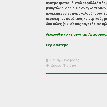
προγραμματισμό, ενώ παράλληλα δημ
μαθητών οι οποίοι θα αναγκαστούν ν
προκειμένου να παρακολουθήσουν τα 
περιοχή που κατά τους χειμερινούς μή
δύσκολες (π.χ. ολικός παγετός, χαμη
Ακολουθεί το κείμενο της Αναφοράς:
Περισσότερα…
Βουλή—Αναφορές
Δράμα
Παιδεία