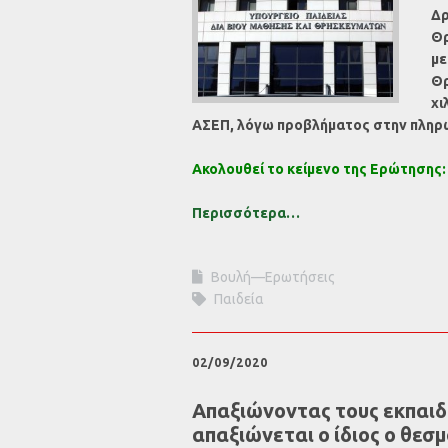
Δρ
Θρ
με
Θρ
χι
ΑΣΕΠ, λόγω προβλήματος στην πληρω
Ακολουθεί το κείμενο της Ερώτησης:
Περισσότερα…
Βουλή—Ερωτήσεις
Παιδεία
02/09/2020
Απαξιώνοντας τους εκπαιδ
απαξιώνεται ο ίδιος ο θεσ