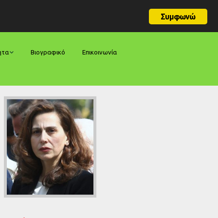
Συμφωνώ
ητα
Βιογραφικό
Επικοινωνία
φορές
ήσεις
ίες
ολογίες
ία
ς