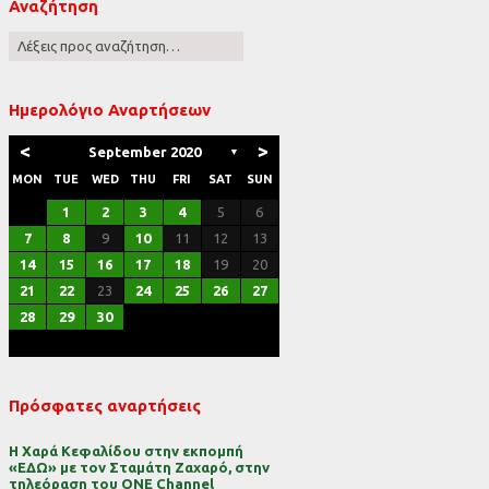
Αναζήτηση
ες
Ημερολόγιο Αναρτήσεων
<
>
September 2020
▼
MON
TUE
WED
THU
FRI
SAT
SUN
1
2
3
4
5
6
7
8
9
10
11
12
13
14
15
16
17
18
19
20
21
22
23
24
25
26
27
28
29
30
Πρόσφατες αναρτήσεις
Η Χαρά Κεφαλίδου στην εκπομπή
«ΕΔΩ» με τον Σταμάτη Ζαχαρό, στην
τηλεόραση του ONE Channel