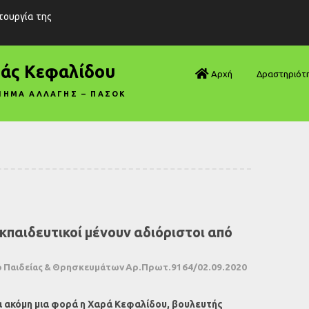
ιτουργία της
ράς Κεφαλίδου
Αρχή
Δραστηριότ
ΝΗΜΑ ΑΛΛΑΓΗΣ – ΠΑΣΟΚ
Βουλή—Ανα
Βουλή—Ερωτ
Βουλή—Ομιλ
Βουλή—Τροπ
κπαιδευτικοί μένουν αδιόριστοι από
Δηλώσεις
Αρθρογραφ
 Παιδείας & Θρησκευμάτων Αρ.Πρωτ.9164/02.09.2020
Συνεντεύξει
α ακόμη μια φορά η Χαρά Κεφαλίδου, βουλευτής