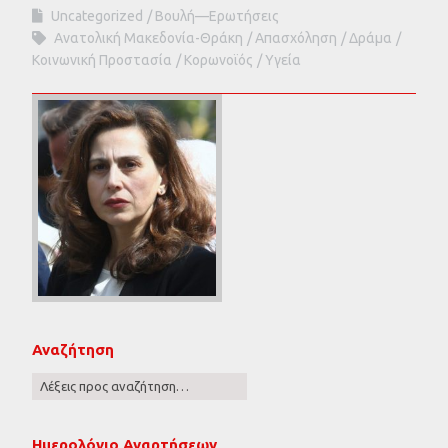
Uncategorized
Βουλή—Ερωτήσεις
Ανατολική Μακεδονία-Θράκη
Απασχόληση
Δράμα
Κοινωνική Προστασία
Κορωνοϊός
Υγεία
Αναζήτηση
Ημερολόγιο Αναρτήσεων