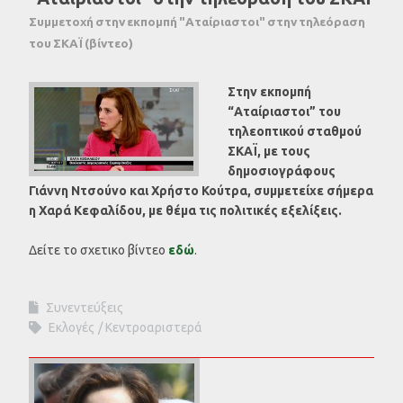
Συμμετοχή στην εκπομπή "Αταίριαστοι" στην τηλεόραση
του ΣΚΑΪ (βίντεο)
Στην εκπομπή
“Αταίριαστοι” του
τηλεοπτικού σταθμού
ΣΚΑΪ, με τους
δημοσιογράφους
Γιάννη Ντσούνο και Χρήστο Κούτρα, συμμετείχε σήμερα
η Χαρά Κεφαλίδου, με θέμα τις πολιτικές εξελίξεις.
Δείτε το σχετικο βίντεο
εδώ
.
Συνεντεύξεις
Εκλογές
Κεντροαριστερά