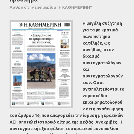
Άρθρο στην εφημερίδα "Η ΚΑΘΗΜΕΡΙΝΗ"
H μεγάλη συζήτηση
για τα μη κρατικά
πανεπιστήμια
κατέληξε, ως
συνήθως, στον
διχασμό
συνταγματολόγων
και
συνταγματολογούν
των. Οσοι
αντιπολιτεύονται το
νομοσχέδιο
επιχειρηματολογού
ν ότι η αναθεώρηση
του άρθρου 16, που απαγορεύει την ίδρυση μη κρατικών
ΑΕΙ, αποτελεί ιστορικό αίτημα της Δεξιάς. Ανακριβές. Η
συνταγματική εξασφάλιση του κρατικού μονοπωλίου