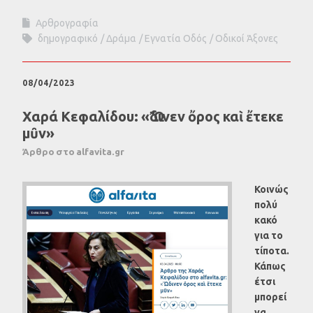
Αρθρογραφία
δημογραφικό
Δράμα
Εγνατία Οδός
Οδικοί Άξονες
08/04/2023
Χαρά Κεφαλίδου: «Ὤδινεν ὄρος καὶ ἔτεκε
μῦν»
Άρθρο στο alfavita.gr
Κοινώς
πολύ
κακό
για το
τίποτα.
Κάπως
έτσι
μπορεί
να