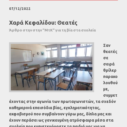
07/12/2022
Χαρά Κεφαλίδου: Θεατές
Άρθρο στην στην "ΜτΚ" για τη βία στα σχολεία
Σαν
θεατές
σε
σειρά
θρίλερ
παρακο
λουθού
με,
συμμετ
έχοντας στην αγωνία των πρωταγωνιστών, τα σχεδόν
καθημερινά επεισόδια βίας, εγκληματικότητας,
εκφοβισμού που συμβαίνουν γύρω μας, δίπλα μας και
έχουν περάσει ως γενικευμένη ατμόσφαιρα μέσα στα
σχολεία που εμπιστευόμαστε τα παιδιά μας για να