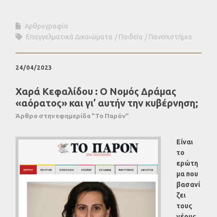
Αρθρογραφία
Επαγγελματικά Δικαιώματα
Παιδεία
Πανεπιστήμια
24/04/2023
Χαρά Κεφαλίδου : Ο Νομός Δράμας
«αόρατος» και γι’ αυτήν την κυβέρνηση;
Άρθρο στην εφημερίδα "Το Παρόν"
Είναι
το
ερώτη
μα που
βασανί
ζει
τους
νέους