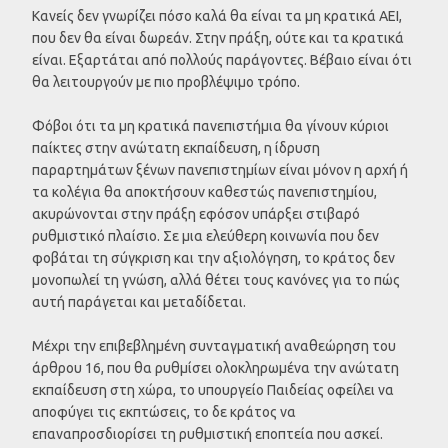
Κανείς δεν γνωρίζει πόσο καλά θα είναι τα μη κρατικά ΑΕΙ,
που δεν θα είναι δωρεάν. Στην πράξη, ούτε και τα κρατικά
είναι. Εξαρτάται από πολλούς παράγοντες. Βέβαιο είναι ότι
θα λειτουργούν με πιο προβλέψιμο τρόπο.
Φόβοι ότι τα μη κρατικά πανεπιστήμια θα γίνουν κύριοι
παίκτες στην ανώτατη εκπαίδευση, η ίδρυση
παραρτημάτων ξένων πανεπιστημίων είναι μόνον η αρχή ή
τα κολέγια θα αποκτήσουν καθεστώς πανεπιστημίου,
ακυρώνονται στην πράξη εφόσον υπάρξει στιβαρό
ρυθμιστικό πλαίσιο. Σε μια ελεύθερη κοινωνία που δεν
φοβάται τη σύγκριση και την αξιολόγηση, το κράτος δεν
μονοπωλεί τη γνώση, αλλά θέτει τους κανόνες για το πώς
αυτή παράγεται και μεταδίδεται.
Μέχρι την επιβεβλημένη συνταγματική αναθεώρηση του
άρθρου 16, που θα ρυθμίσει ολοκληρωμένα την ανώτατη
εκπαίδευση στη χώρα, το υπουργείο Παιδείας οφείλει να
αποφύγει τις εκπτώσεις, το δε κράτος να
επαναπροσδιορίσει τη ρυθμιστική εποπτεία που ασκεί.