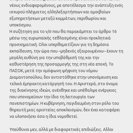
νέους ενδιαφερομένους, με αποτέλεσμα την ανάπτυξη ενός
ισχυρού πλέγματος αλληλεξαρτήσεων και αμοιβαίων
εξυπηρετήσεων μεταξύ κομμάτων, περιθωρίου και
υποκόσμου.
Η συζήτηση για το ν/σ που θα παρακάμπτει το άρθρο 16
μέσω της ευρωπαϊκής τεθλασμένης είναι προκλητικά
προσχηματική. Ολοι υπερθεματίζουν για τη δημόσια
εκπαίδευση, την ώρα που –μηδενός εξαιρουμένου– έχουν τη
μεγάλη ευθύνη για την υποβάθμισή της και την
καθυστέρηση της προσαρμογής της στη νέα εποχή. Το
ΠΑΣΟΚ, μετά την ομόφωνη ψήφιση του νόμου
Διαμαντοπούλου, δεν αντιστάθηκε στην υπονόμευση και
τελικά έμπρακτη κατάργησή του. Η Αριστερά, στο όνομα
της διακίνησης ιδεών, ανέχθηκε και υπέθαλψε ενέργειες
που υπονομεύουν την ίδια τη λειτουργία των
πανεπιστημίων. Η κυβέρνηση, παγιδευμένη στον ρόλο του
θηρευτή μιας αριστείας αποκλεισμών, δεν έχει καταφέρει
να υλοποιήσει όσα η ίδια νομοθετεί.
Υπεύθυνοι μεν, αλλά με διαφορετικές επιδιώξεις. Αλλοι