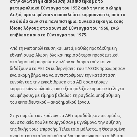
στην ανώτατη εκπαίδευση θεσπίστηκε με το
μετεμφυλιακό Σύνταγμα του 1952 από την πιο σκληρή
Δεξιά, προκειμένου να αποκλείσει κομμουνιστές από το
να διδάσκουν στα πανεπιστήμια. Συνεχίστηκε για τους
ίδιους λόγους στο χουντικό Σύνταγμα του 1968, ενώ
επιβίωσε και στο Σύνταγμα του 1975.
Από τη Μεταπολίτευση και μετά, καθώς προτάχθηκε η
εθνική συμφιλίωση, όλο και περισσότεροι προοδευτικοί
ακαδημαϊκοί μπορούσαν πλέον να διοριστούν και να
διδάξουν στα ΑΕΙ. Οι κυβερνήσεις του ΠΑΣΟΚ προχώρησαν
ένα ακόμη βήμα για να αντιστρέψουν την κατάσταση,
ευνοώντας την εγκαθίδρυση στα ΑΕΙ δραστήριων
κομματικών νεολαιών, που εξασφάλιζαν κομματικό έλεγχο
και ψήφους, με τίμημα βεβαίως τη ραγδαία υποβάθμιση
του εκπαιδευτικού – ακαδημαϊκού έργου.
Στην πορεία των χρόνων τα ΑΕΙ παραδόθηκαν σε ομάδες
και στοιχεία που λειτουργούσαν με γνώμονα την αύξηση
της δικής τους επιρροής. Τελευταία μάλιστα, η θεσμισμένη
ανομία του ακαδημαϊκού ασύλου προσείλκυσε στα ΑΕΙ και