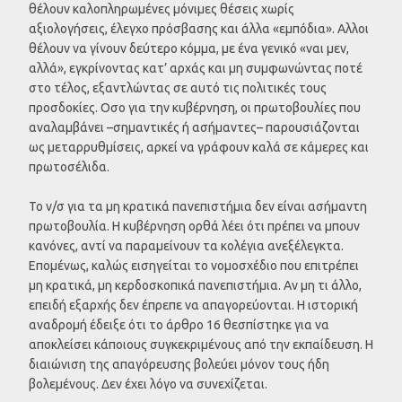
θέλουν καλοπληρωμένες μόνιμες θέσεις χωρίς
αξιολογήσεις, έλεγχο πρόσβασης και άλλα «εμπόδια». Αλλοι
θέλουν να γίνουν δεύτερο κόμμα, με ένα γενικό «ναι μεν,
αλλά», εγκρίνοντας κατ’ αρχάς και μη συμφωνώντας ποτέ
στο τέλος, εξαντλώντας σε αυτό τις πολιτικές τους
προσδοκίες. Οσο για την κυβέρνηση, οι πρωτοβουλίες που
αναλαμβάνει –σημαντικές ή ασήμαντες– παρουσιάζονται
ως μεταρρυθμίσεις, αρκεί να γράφουν καλά σε κάμερες και
πρωτοσέλιδα.
Το ν/σ για τα μη κρατικά πανεπιστήμια δεν είναι ασήμαντη
πρωτοβουλία. Η κυβέρνηση ορθά λέει ότι πρέπει να μπουν
κανόνες, αντί να παραμείνουν τα κολέγια ανεξέλεγκτα.
Επομένως, καλώς εισηγείται το νομοσχέδιο που επιτρέπει
μη κρατικά, μη κερδοσκοπικά πανεπιστήμια. Αν μη τι άλλο,
επειδή εξαρχής δεν έπρεπε να απαγορεύονται. Η ιστορική
αναδρομή έδειξε ότι το άρθρο 16 θεσπίστηκε για να
αποκλείσει κάποιους συγκεκριμένους από την εκπαίδευση. Η
διαιώνιση της απαγόρευσης βολεύει μόνον τους ήδη
βολεμένους. Δεν έχει λόγο να συνεχίζεται.