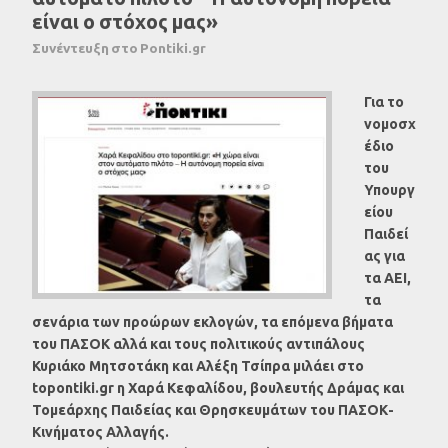
είναι ο στόχος μας»
Συνέντευξη στο Pontiki.gr
Για το
νομοσχ
έδιο
του
Υπουργ
είου
Παιδεί
ας για
τα ΑΕΙ,
τα
σενάρια των προώρων εκλογών, τα επόμενα βήματα
του ΠΑΣΟΚ αλλά και τους πολιτικούς αντιπάλους
Κυριάκο Μητσοτάκη και Αλέξη Τσίπρα μιλάει στο
topontiki.gr η Χαρά Κεφαλίδου, βουλευτής Δράμας και
Τομεάρχης Παιδείας και Θρησκευμάτων του ΠΑΣΟΚ-
Κινήματος Αλλαγής.