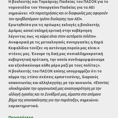
Η βουλευτής και Τομεάρχης Παιδείας του ΠΑΣΟΚ για το
νομοσχέδιο του Υπουργείου Παιδείας για τα ΑΕΙ
σημειώνει:
«Οι παρατηρήσεις και οι διαφωνίες μας αφορούν
τον προβλεπόμενο τρόπο διοίκησης των ΑΕΙ»
.
Ερωτηθείσα για τις πρόωρες εκλογές η βουλευτής
Δράμας ασκεί σκληρή κριτική στην κυβέρνηση
λέγοντας πως
«η χώρα είναι στον αυτόματο πιλότο»
.
Αναφορικά με τις μετεκλογικές συνεργασίες η Χαρά
Κεφαλίδου τονίζει: «η αυτόνομη πορεία μας είναι ο
στόχος μας. Έχουμε τη δική μας σοσιαλδημοκρατική
κυβερνητική πρόταση, την οποία συνδιαμορφώνουμε
και εξειδικεύουμε κάθε μέρα μαζί με τους πολίτες».
Η βουλευτής του ΠΑΣΟΚ επίσης υπογραμμίζει ότι το
κόμμα της χτίσει σχέσεις εμπιστοσύνης, διαρκούς
επικοινωνίας και αλληλεγγύης με την κοινωνία.
«Έχοντας
ολοκληρώσει την οργανωτική μας ανασυγκρότηση με την
αλλαγή ηγεσίας και το Συνέδριό μας, είμαστε στο επόμενο
βήμα της επανεκκίνησης για την παράταξη»
, σημειώνει
χαρακτηριστικά.
Περισσότερα…