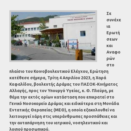
Σε
συνέχε
ια
Ερωτή
σεων
και
Αναφο
ρών
στο
πλαίσιο του Κοινοβουλευτικού Ελέγχου, Ερώτηση
κατέθεσε σήμερα, Τρίτη 4 Απριλίου 2023, η Χαρά
Κεφαλίδου, βουλευτής Δράμας του ΠΑΣΟΚ-Κινήματος
Αλλαγής, προς τον
Υπουργό Υγείας, κ. Θ. Πλεύρη, με
θέμα την εκτός ορίων κατάσταση που επικρατεί στο
Γενικό Νοσοκομείο Δράμας και ειδικότερα στη Μονάδα
Εντατικής Θεραπείας (ΜΕΘ), η οποία εξακολουθεί να
λειτουργεί χάρη στις υπεράνθρωπες προσπάθειες και
την αυταπάρνηση του ιατρικού, νοσηλευτικού και
λοιπού προσωπικού.