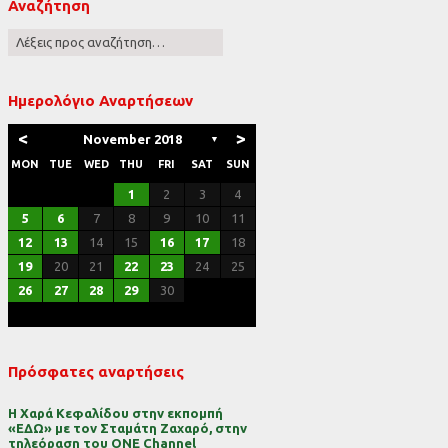
Αναζήτηση
ες
Ημερολόγιο Αναρτήσεων
<
>
November 2018
▼
MON
TUE
WED
THU
FRI
SAT
SUN
1
2
3
4
5
6
7
8
9
10
11
12
13
14
15
16
17
18
19
20
21
22
23
24
25
26
27
28
29
30
Πρόσφατες αναρτήσεις
Η Χαρά Κεφαλίδου στην εκπομπή
«ΕΔΩ» με τον Σταμάτη Ζαχαρό, στην
τηλεόραση του ONE Channel