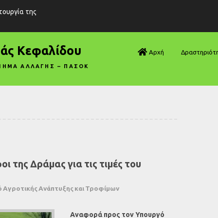
ιτουργία της
ράς Κεφαλίδου
Αρχή
Δραστηριότ
ΝΗΜΑ ΑΛΛΑΓΗΣ – ΠΑΣΟΚ
Βουλή—Ανα
Βουλή—Ερωτ
Βουλή—Ομιλ
Βουλή—Τροπ
ι της Δράμας για τις τιμές του
Δηλώσεις
Αρθρογραφ
 Αγροτικής Ανάπτυξης και Τροφίμων
Συνεντεύξει
Αναφορά προς τον Υπουργό