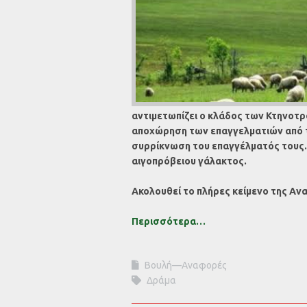
αντιμετωπίζει ο κλάδος των Κτηνοτ
αποχώρηση των επαγγελματιών από τ
συρρίκνωση του επαγγέλματός τους. Έ
αιγοπρόβειου γάλακτος.
Ακολουθεί το πλήρες κείμενο της Αν
Περισσότερα…
Βουλή—Αναφορές
Δράμα