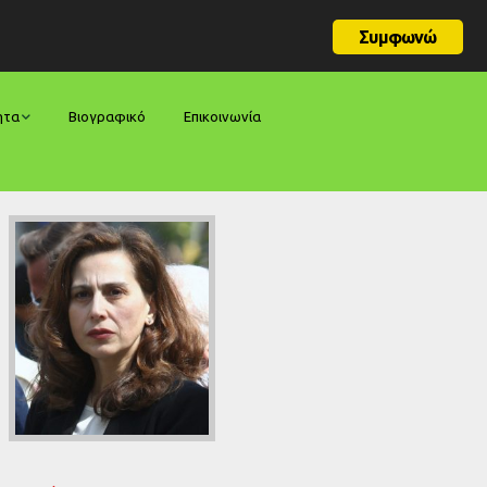
Συμφωνώ
ητα
Βιογραφικό
Επικοινωνία
φορές
ήσεις
ίες
ολογίες
ία
ς