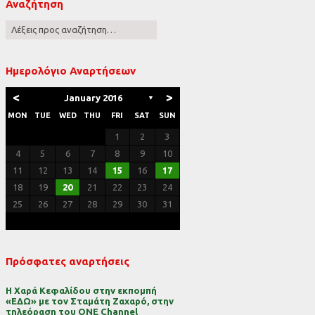
Αναζήτηση
ες
Ημερολόγιο Αναρτήσεων
<
>
January 2016
▼
MON
TUE
WED
THU
FRI
SAT
SUN
1
2
3
4
5
6
7
8
9
10
11
12
13
14
15
16
17
18
19
20
21
22
23
24
25
26
27
28
29
30
31
Πρόσφατες αναρτήσεις
Η Χαρά Κεφαλίδου στην εκπομπή
«ΕΔΩ» με τον Σταμάτη Ζαχαρό, στην
τηλεόραση του ONE Channel