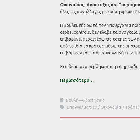
Οικονομίας, Ανάπτυξης και Τουρισμο
όλες τις συναλλαγές με χρήση χρεωστι
Η Βουλευτής ρωτά τον Υπουργό για ποι
capital controls, δεν έλαβε τα αναγκα
επιβαρύνει περαιτέρω τις τσέπες των πο
από το ίδιο το κράτος, μέσω της υποχ
επιβάρυνση σε κάθε συναλλαγή των πο
Στο θέμα αναφέρθηκε και η εφημερίδα
Περισσότερα…
Βουλή—Ερωτήσεις
Επαγγελματίες
Οικονομία
Τράπεζ