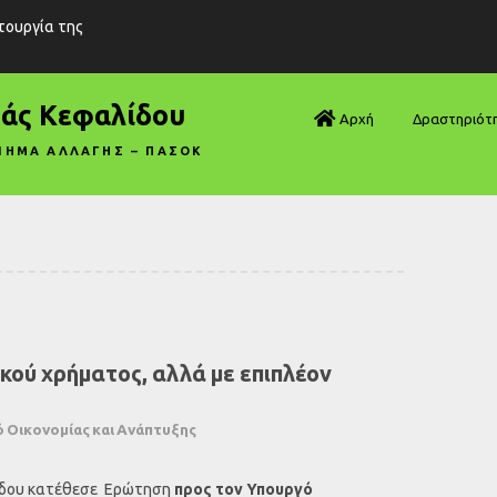
ιτουργία της
ράς Κεφαλίδου
Αρχή
Δραστηριότ
ΝΗΜΑ ΑΛΛΑΓΗΣ – ΠΑΣΟΚ
Βουλή—Ανα
Βουλή—Ερωτ
Βουλή—Ομιλ
Βουλή—Τροπ
κού χρήματος, αλλά με επιπλέον
Δηλώσεις
Αρθρογραφ
 Οικονομίας και Ανάπτυξης
Συνεντεύξει
λίδου κατέθεσε Ερώτηση
προς τον Υπουργό