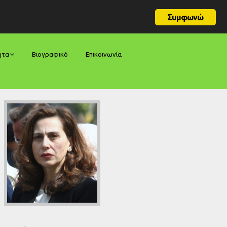
Συμφωνώ
ητα
Βιογραφικό
Επικοινωνία
φορές
ήσεις
ίες
ολογίες
ία
ς