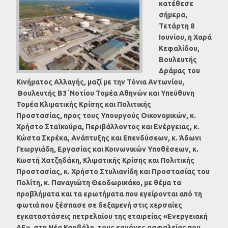
κατέθεσε
σήμερα,
Τετάρτη 8
Ιουνίου, η Χαρά
Κεφαλίδου,
Βουλευτής
Δράμας του
Κινήματος Αλλαγής, μαζί με την Τόνια Αντωνίου,
Βουλευτής Β3΄Νοτίου Τομέα Αθηνών και Υπεύθυνη
Τομέα Κλιματικής Κρίσης και Πολιτικής
Προστασίας, προς τους Υπουργούς Οικονομικών, κ.
Χρήστο Σταϊκούρα, Περιβάλλοντος και Ενέργειας, κ.
Κώστα Σκρέκα, Ανάπτυξης και Επενδύσεων, κ. Άδωνι
Γεωργιάδη, Εργασίας και Κοινωνικών Υποθέσεων, κ.
Κωστή Χατζηδάκη, Κλιματικής Κρίσης και Πολιτικής
Προστασίας, κ. Χρήστο Στυλιανίδη και Προστασίας του
Πολίτη, κ. Παναγιώτη Θεοδωρικάκο​, με θέμα τα
προβλήματα και τα ερωτήματα που εγείρονται από τη
φωτιά που ξέσπασε σε δεξαμενή στις χερσαίες
εγκαταστάσεις πετρελαίου της εταιρείας «Ενεργειακή
ΑΕ», στη Νέα Καρβάλη, τους κανόνες ασφαλείας που