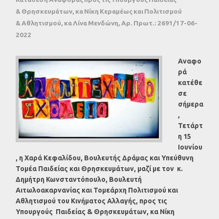
& Θρησκευμάτων, κα Νίκη Κεραμέως και Πολιτισμού
& Αθλητισμού, κα Λίνα Μενδώνη, Αρ. Πρωτ.: 2691/17-06-
2022
Αναφο
ρά
κατέθε
σε
σήμερα
,
Τετάρτ
η 15
Ιουνίου
, η Χαρά Κεφαλίδου, Βουλευτής Δράμας και Υπεύθυνη
Τομέα Παιδείας και Θρησκευμάτων, μαζί με τον κ.
Δημήτρη Κωνσταντόπουλο, Βουλευτή
Αιτωλοακαρνανίας​ και Τομεάρχη Πολιτισμού και
Αθλητισμού του Κινήματος Αλλαγής, προς τις
Υπουργούς Παιδείας & Θρησκευμάτων, κα Νίκη