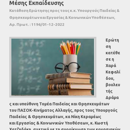
Μέσης Εκπαίδευσης
Κατάθεση Ερώτησης προς τους κ.κ. Υπουργούς Παιδείας &
Θρησκευμάτων και Εργασίας & Κοινωνικών Υποθέσεων,
Αρ. Πρωτ. : 1196/01-12-2022
Ερώτη
ση
κατέθε
σε η
Χαρά
Κεφαλί
δου,
βουλευ
τής
Δράμα
ς και υπεύθυνη Τομέα Παιδείας και Θρησκευμάτων
του ΠΑΣΟΚ-Κινήματος Αλλαγής, προς τους Υπουργούς
Παιδείας & Θρησκευμάτων, κα Νίκη Κεραμέως
και Εργασίας & Κοινωνικών Υποθέσεων, κ. Κωστή
Χατζηδάκη, σχετικά με τη συρρίκνωση των εργασιακών