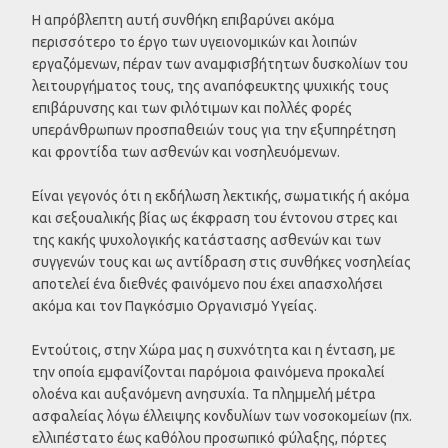
Η απρόβλεπτη αυτή συνθήκη επιβαρύνει ακόμα
περισσότερο το έργο των υγειονομικών και λοιπών
εργαζόμενων, πέραν των αναμφισβήτητων δυσκολίων του
λειτουργήματος τους, της αναπόφευκτης ψυχικής τους
επιβάρυνσης και των φιλότιμων και πολλές φορές
υπεράνθρωπων προσπαθειών τους για την εξυπηρέτηση
και φροντίδα των ασθενών και νοσηλευόμενων.
Είναι γεγονός ότι η εκδήλωση λεκτικής, σωματικής ή ακόμα
και σεξουαλικής βίας ως έκφραση του έντονου στρες και
της κακής ψυχολογικής κατάστασης ασθενών και των
συγγενών τους και ως αντίδραση στις συνθήκες νοσηλείας
αποτελεί ένα διεθνές φαινόμενο που έχει απασχολήσει
ακόμα και τον Παγκόσμιο Οργανισμό Υγείας.
Εντούτοις, στην Χώρα μας η συχνότητα και η ένταση, με
την οποία εμφανίζονται παρόμοια φαινόμενα προκαλεί
ολοένα και αυξανόμενη ανησυχία. Τα πλημμελή μέτρα
ασφαλείας λόγω έλλειψης κονδυλίων των νοσοκομείων (πχ.
ελλιπέστατο έως καθόλου προσωπικό φύλαξης, πόρτες