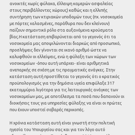
ανοικτές χωρίς φύλακα, έλλειψη καμερών ασφαλείας
στους περιβάλλοντες χώρους) καθώς και η ελλιπής
συντήρηση των κτιριακών υποδομών τους (πχ. νοσοκομεία
με πόρτες χαλασμένες, παράθυρα που δεν κλείνουν)
παίζουν σημαντικό ρόλο στα αυξανόμενα κρούσματα
βίας.Η κατάσταση επιβαρύνεται από το γεγονός ότι τα
νοσοκομεία μας αποψιλώνονται διαρκώς από προσωπικό,
προσλήψεις δεν γίνονται σε ικανό αριθμό ώστε να
καλυφθούν οι ελλείψεις, ενώ η φύλαξη των χώρων των
νοσοκομείων -όπου αυτή υπάρχει- είναι αριθμητικά
ανεπαρκής σε σχέση με τις πραγματικές ανάγκες. Στην
κατάσταση αυτή προστίθεται το γεγονός ότι ο κρατικός
προϋπολογισμός για την δημόσια υγεία επιφύλαξε 317
εκατομμύρια λιγότερα για τις λειτουργικές ανάγκες των
νοσοκομείων μας, με αποτέλεσμα τα ποσά που δαπανούν οι
διοικήσεις τους για υπηρεσίες φύλαξης να είναι οι πρώτες
που έχουν υποστεί σοβαρές περικοπές.
Η χρόνια κατάσταση αυτή είναι γνωστή στην πολιτική
ηγεσία του Υπουργείου σας και για τον λόγο αυτό