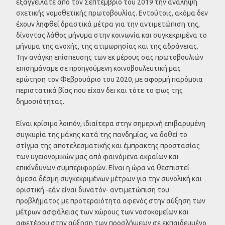
εξαγγείλατε από τον Σεπτέμβριο του 2019 την ανάληψη
σχετικής νομοθετικής πρωτοβουλίας. Εντούτοις, ακόμα δεν
έχουν ληφθεί δραστικά μέτρα για την αντιμετώπιση της,
δίνοντας λάθος μήνυμα στην κοινωνία και συγκεκριμένα το
μήνυμα της ανοχής, της ατιμωρησίας και της αδράνειας.
Την ανάγκη επίσπευσης των εκ μέρους σας πρωτοβουλιών
επισημάναμε σε προηγούμενη κοινοβουλευτική μας
ερώτηση τον Φεβρουάριο του 2020, με αφορμή παρόμοια
περιστατικά βίας που είχαν δει και τότε το φως της
δημοσιότητας.
Είναι κρίσιμο λοιπόν, ιδιαίτερα στην σημερινή επιβαρυμένη
συγκυρία της μάχης κατά της πανδημίας, να δοθεί το
στίγμα της αποτελεσματικής και έμπρακτης προστασίας
των υγειονομικών μας από φαινόμενα ακραίων και
επικίνδυνων συμπεριφορών. Είναι η ώρα να θεσπιστεί
άμεσα δέσμη συγκεκριμένων μέτρων για την συνολική και
οριστική -εάν είναι δυνατόν- αντιμετώπιση του
προβλήματος με προτεραιότητα αφενός στην αύξηση των
μέτρων ασφάλειας των χώρους των νοσοκομείων και
αφετέρου στην αύξηση των προσλήψεων σε εκπαιδευμένο