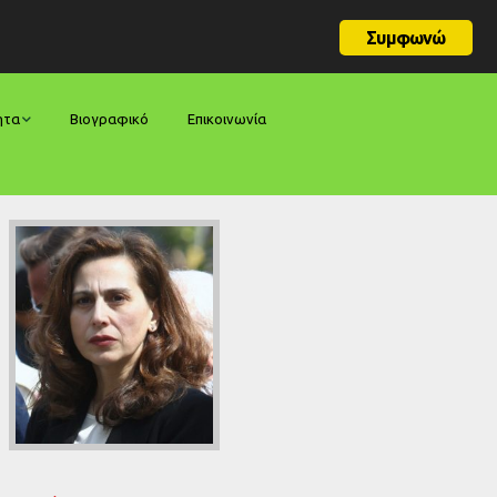
Συμφωνώ
ητα
Βιογραφικό
Επικοινωνία
φορές
ήσεις
ίες
ολογίες
ία
ς