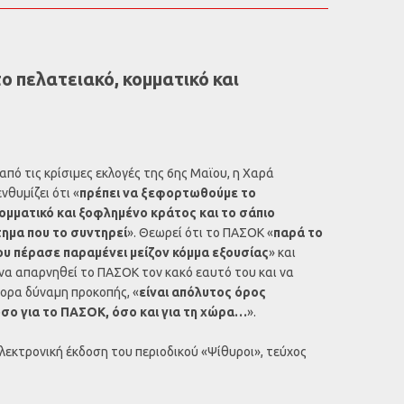
 πελατειακό, κομματικό και
από τις κρίσιμες εκλογές της 6ης Μαϊου, η Χαρά
νθυμίζει ότι «
πρέπει να ξεφορτωθούμε το
κομματικό και ξοφλημένο κράτος και το σάπιο
τημα που το συντηρεί
». Θεωρεί ότι το ΠΑΣΟΚ «
παρά το
ου πέρασε παραμένει μείζον κόμμα εξουσίας
» και
ο να απαρνηθεί το ΠΑΣΟΚ τον κακό εαυτό του και να
γορα δύναμη προκοπής, «
είναι απόλυτος όρος
όσο για το ΠΑΣΟΚ, όσο και για τη χώρα…
».
λεκτρονική έκδοση του περιοδικού «Ψίθυροι», τεύχος