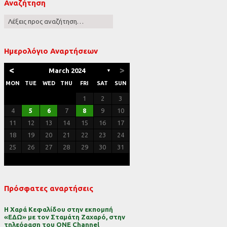
Αναζήτηση
ες
Ημερολόγιο Αναρτήσεων
<
>
March 2024
▼
MON
TUE
WED
THU
FRI
SAT
SUN
1
2
3
4
5
6
7
8
9
10
11
12
13
14
15
16
17
18
19
20
21
22
23
24
25
26
27
28
29
30
31
Πρόσφατες αναρτήσεις
Η Χαρά Κεφαλίδου στην εκπομπή
«ΕΔΩ» με τον Σταμάτη Ζαχαρό, στην
τηλεόραση του ONE Channel