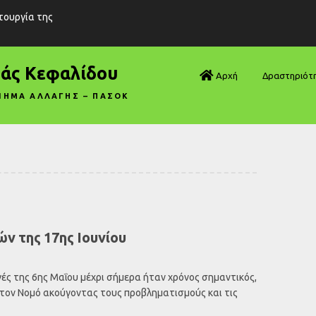
ιτουργία της
ράς Κεφαλίδου
Αρχή
Δραστηριότ
ΝΗΜΑ ΑΛΛΑΓΗΣ – ΠΑΣΟΚ
Βουλή—Ανα
Βουλή—Ερωτ
Βουλή—Ομιλ
Βουλή—Τροπ
ν της 17ης Ιουνίου
Δηλώσεις
Αρθρογραφ
ές της 6ης Μαΐου μέχρι σήμερα ήταν χρόνος σημαντικός,
στον Νομό ακούγοντας τους προβληματισμούς και τις
Συνεντεύξει