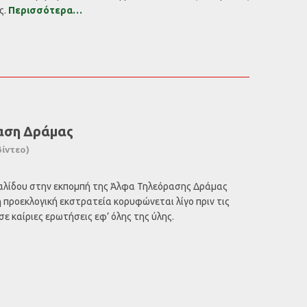
ς.
Περισσότερα…
αση Δράμας
βίντεο)
αλίδου στην εκπομπή της Άλφα Τηλεόρασης Δράμας
η προεκλογική εκστρατεία κορυφώνεται λίγο πριν τις
ε καίριες ερωτήσεις εφ’ όλης της ύλης.