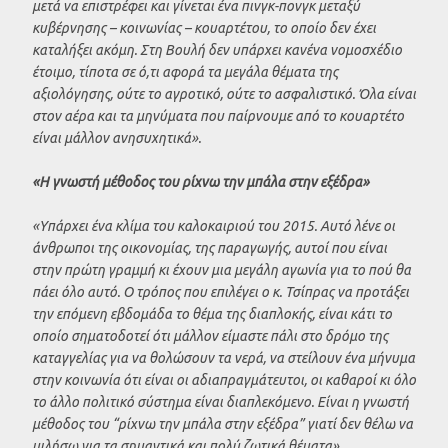
μετά να επιστρέφει και γίνεται ένα πινγκ-πονγκ μεταξύ
κυβέρνησης – κοινωνίας – κουαρτέτου, το οποίο δεν έχει
καταλήξει ακόμη. Στη Βουλή δεν υπάρχει κανένα νομοσχέδιο
έτοιμο, τίποτα σε ό,τι αφορά τα μεγάλα θέματα της
αξιολόγησης, ούτε το αγροτικό, ούτε το ασφαλιστικό. Όλα είναι
στον αέρα και τα μηνύματα που παίρνουμε από το κουαρτέτο
είναι μάλλον ανησυχητικά».
«Η γνωστή μέθοδος του ρίχνω την μπάλα στην εξέδρα»
«Υπάρχει ένα κλίμα του καλοκαιριού του 2015. Αυτό λένε οι
άνθρωποι της οικονομίας, της παραγωγής, αυτοί που είναι
στην πρώτη γραμμή κι έχουν μια μεγάλη αγωνία για το πού θα
πάει όλο αυτό. Ο τρόπος που επιλέγει ο κ. Τσίπρας να προτάξει
την επόμενη εβδομάδα το θέμα της διαπλοκής, είναι κάτι το
οποίο σηματοδοτεί ότι μάλλον είμαστε πάλι στο δρόμο της
καταγγελίας για να θολώσουν τα νερά, να στείλουν ένα μήνυμα
στην κοινωνία ότι είναι οι αδιαπραγμάτευτοι, οι καθαροί κι όλο
το άλλο πολιτικό σύστημα είναι διαπλεκόμενο. Είναι η γνωστή
μέθοδος του “ρίχνω την μπάλα στην εξέδρα” γιατί δεν θέλω να
μιλήσω για τα σημαντικά και πολύ ζωτικά θέματα»
,