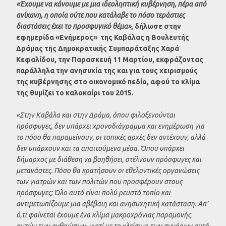
«Έχουμε να κάνουμε με μια ιδεοληπτική κυβέρνηση, πέρα από
ανίκανη, η οποία ούτε που κατάλαβε το πόσο τεράστιες
διαστάσεις έχει το προσφυγικό θέμα»
, δήλωσε στην
εφημερίδα «Ενήμερος» της Καβάλας η Βουλευτής
Δράμας της Δημοκρατικής Συμπαράταξης Χαρά
Κεφαλίδου, την Παρασκευή 11 Μαρτίου, εκφράζοντας
παράλληλα την ανησυχία της και για τους χειρισμούς
της κυβέρνησης στο οικονομικό πεδίο, αφού το κλίμα
της θυμίζει το καλοκαίρι του 2015.
«Στην Καβάλα και στην Δράμα, όπου φιλοξενούνται
πρόσφυγες, δεν υπάρχει χρονοδιάγραμμα και ενημέρωση για
το πόσο θα παραμείνουν, οι τοπικές αρχές δεν αντέχουν, αλλά
δεν υπάρχουν και τα απαιτούμενα μέσα. Όπου υπάρχει
δήμαρχος με διάθεση να βοηθήσει, στέλνουν πρόσφυγες και
μετανάστες. Πόσο θα κρατήσουν οι εθελοντικές οργανώσεις
των γιατρών και των πολιτών που προσφέρουν στους
πρόσφυγες; Όλο αυτό είναι πολύ ρευστό τοπίο και
αντιμετωπίζουμε μια αβέβαιη και ανησυχητική κατάσταση. Απ’
ό,τι φαίνεται έχουμε ένα κλίμα μακροχρόνιας παραμονής
αυτών των ανθρώπων, γιατί με το κλείσιμο των συνόρων αυτό