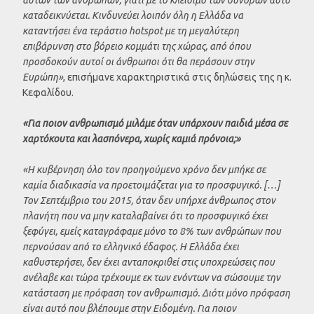
καταδεικνύεται. Κινδυνεύει λοιπόν όλη η Ελλάδα να
καταντήσει ένα τεράστιο hotspot με τη μεγαλύτερη
επιβάρυνση στο βόρειο κομμάτι της χώρας, από όπου
προσδοκούν αυτοί οι άνθρωποι ότι θα περάσουν στην
Ευρώπη»
, επισήμανε χαρακτηριστικά στις δηλώσεις της η κ.
Κεφαλίδου.
«Για ποιον ανθρωπισμό μιλάμε όταν υπάρχουν παιδιά μέσα σε
χαρτόκουτα και λασπόνερα, χωρίς καμιά πρόνοια;»
«Η κυβέρνηση όλο τον προηγούμενο χρόνο δεν μπήκε σε
καμία διαδικασία να προετοιμάζεται για το προσφυγικό. […]
Τον Σεπτέμβριο του 2015, όταν δεν υπήρχε άνθρωπος στον
πλανήτη που να μην καταλαβαίνει ότι το προσφυγικό έχει
ξεφύγει, εμείς καταγράφαμε μόνο το 8% των ανθρώπων που
περνούσαν από το ελληνικό έδαφος. Η Ελλάδα έχει
καθυστερήσει, δεν έχει ανταποκριθεί στις υποχρεώσεις που
ανέλαβε και τώρα τρέχουμε εκ των ενόντων να σώσουμε την
κατάσταση με πρόφαση τον ανθρωπισμό. Διότι μόνο πρόφαση
είναι αυτό που βλέπουμε στην Ειδομένη. Για ποιον