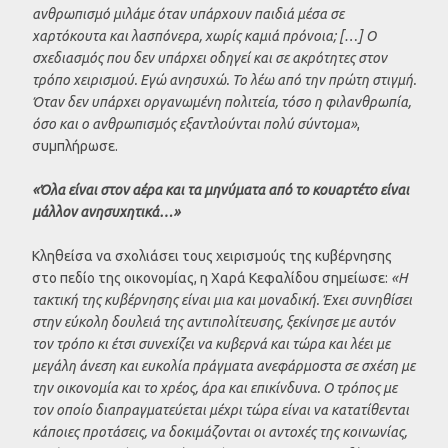
ανθρωπισμό μιλάμε όταν υπάρχουν παιδιά μέσα σε
χαρτόκουτα και λασπόνερα, χωρίς καμιά πρόνοια; […] Ο
σχεδιασμός που δεν υπάρχει οδηγεί και σε ακρότητες στον
τρόπο χειρισμού. Εγώ ανησυχώ. Το λέω από την πρώτη στιγμή.
Όταν δεν υπάρχει οργανωμένη πολιτεία, τόσο η φιλανθρωπία,
όσο και ο ανθρωπισμός εξαντλούνται πολύ σύντομα»
,
συμπλήρωσε.
«Όλα είναι στον αέρα και τα μηνύματα από το κουαρτέτο είναι
μάλλον ανησυχητικά…»
Κληθείσα να σχολιάσει τους χειρισμούς της κυβέρνησης
στο πεδίο της οικονομίας, η Χαρά Κεφαλίδου σημείωσε:
«Η
τακτική της κυβέρνησης είναι μια και μοναδική. Έχει συνηθίσει
στην εύκολη δουλειά της αντιπολίτευσης, ξεκίνησε με αυτόν
τον τρόπο κι έτσι συνεχίζει να κυβερνά και τώρα και λέει με
μεγάλη άνεση και ευκολία πράγματα ανεφάρμοστα σε σχέση με
την οικονομία και το χρέος, άρα και επικίνδυνα. Ο τρόπος με
τον οποίο διαπραγματεύεται μέχρι τώρα είναι να κατατίθενται
κάποιες προτάσεις, να δοκιμάζονται οι αντοχές της κοινωνίας,