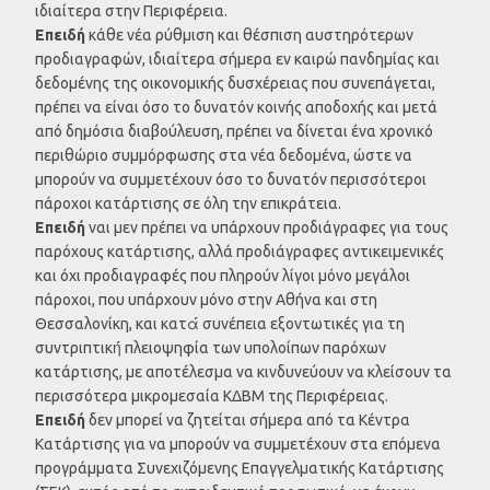
ιδιαίτερα στην Περιφέρεια.
Επειδή
κάθε νέα ρύθμιση και θέσπιση αυστηρότερων
προδιαγραφών, ιδιαίτερα σήμερα εν καιρώ πανδημίας και
δεδομένης της οικονομικής δυσχέρειας που συνεπάγεται,
πρέπει να είναι όσο το δυνατόν κοινής αποδοχής και μετά
από δημόσια διαβούλευση, πρέπει να δίνεται ένα χρονικό
περιθώριο συμμόρφωσης στα νέα δεδομένα, ώστε να
μπορούν να συμμετέχουν όσο το δυνατόν περισσότεροι
πάροχοι κατάρτισης σε όλη την επικράτεια.
Επειδή
ναι μεν πρέπει να υπάρχουν προδιάγραφες για τους
παρόχους κατάρτισης, αλλά προδιάγραφες αντικειμενικές
και όχι προδιαγραφές που πληρούν λίγοι μόνο μεγάλοι
πάροχοι, που υπάρχουν μόνο στην Αθήνα και στη
Θεσσαλονίκη, και κατά́ συνέπεια εξοντωτικές για τη
συντριπτική́ πλειοψηφία των υπολοίπων παρόχων
κατάρτισης, με αποτέλεσμα να κινδυνεύουν να κλείσουν τα
περισσότερα μικρομεσαία ΚΔΒΜ της Περιφέρειας.
Επειδή
δεν μπορεί να ζητείται σήμερα από τα Κέντρα
Κατάρτισης για να μπορούν να συμμετέχουν στα επόμενα
προγράμματα Συνεχιζόμενης Επαγγελματικής Κατάρτισης