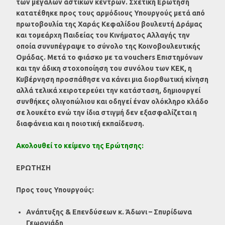
των μεγάλων αστικών κέντρων. Σχετική Ερώτηση
κατατέθηκε προς τους αρμόδιους Υπουργούς μετά από
πρωτοβουλία της Χαράς Κεφαλίδου βουλευτή Δράμας
και τομεάρχη Παιδείας του Κινήματος Αλλαγής την
οποία συνυπέγραψε το σύνολο της Κοινοβουλευτικής
Ομάδας. Μετά το φιάσκο με τα vouchers Επιστημόνων
και την άδικη στοχοποίηση του συνόλου των ΚΕΚ, η
Κυβέρνηση προσπάθησε να κάνει μια διορθωτική κίνηση
αλλά τελικά χειροτερεύει την κατάσταση, δημιουργεί
συνθήκες ολιγοπώλιου και οδηγεί έναν ολόκληρο κλάδο
σε λουκέτο ενώ την ίδια στιγμή δεν εξασφαλίζεται η
διαφάνεια και η ποιοτική εκπαίδευση.
Ακολουθεί το κείμενο της Ερώτησης:
ΕΡΩΤΗΣΗ
Προς τους Υπουργούς:
Ανάπτυξης & Επενδύσεων κ. Άδωνι – Σπυρίδωνα
Γεωργιάδη