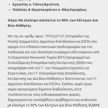
Εργασίας κ. Γιάννη Βρούτση
Παιδείας & Θρησκευμάτων κ. Νίκη Κεραμέως
Θέμα: Με κλείσιμο απειλείται το 90% των Κέντρων Δια
Βίου Μάθησης
Με την υπ. αριθμ. πρωτ. 79732/27.07.20 Εγκύκλιο της
Γενικής Γραμματείας Δημοσίων Επενδύσεων και ΕΣΠΑ, που
αφορά στο «Πλαίσιο ποιοτικών προδιαγραφών για τον
σχεδιασμό και την υλοποίηση συγχρηματοδοτούμενων από
το Ευρωπαϊκό Κοινωνικό Ταμείο (ΕΚΤ) προγραμμάτων
Συνεχιζόμενης Επαγγελματικής Κατάρτισης (ΣΕΚ)» που
υπογράφηκε από τη Γ.Γ. του Υπουργείου Εργασίας κα
Στρατινάκη, τον Γ.Γ. Επαγγελματικής Εκπαίδευσης,
Κατάρτισης και Δια Βίου Μάθησης κ. Βούτσινο και τον Γ.Γ.
Δημοσίων Επενδύσεων και ΕΣΠΑ κ. Σκάλκο, χωρίς όμως
καμία προηγούμενη δημόσια διαβούλευση, ούτε
τουλάχιστον με τους ενδιαφερομένους φορείς,
δημιουργούνται ανυπέρβλητα προβλήματα και κινδυνεύει
με κλείσιμο το 90% των Κέντρων Δια Βίου Μάθησης (ΚΔΒΜ)