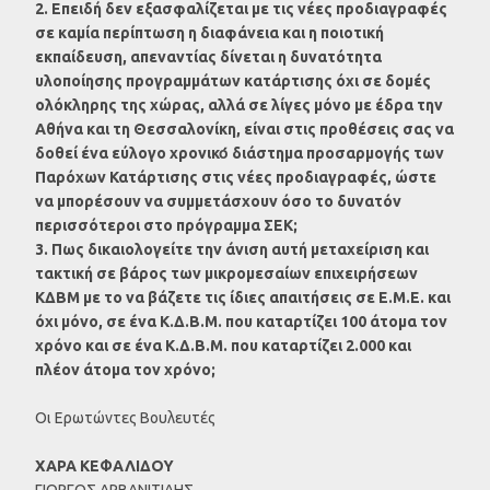
2. Επειδή δεν εξασφαλίζεται με τις νέες προδιαγραφές
σε καμία περίπτωση η διαφάνεια και η ποιοτική
εκπαίδευση, απεναντίας δίνεται η δυνατότητα
υλοποίησης προγραμμάτων κατάρτισης όχι σε δομές
ολόκληρης της χώρας, αλλά σε λίγες μόνο με έδρα την
Αθήνα και τη Θεσσαλονίκη, είναι στις προθέσεις σας να
δοθεί ένα εύλογο χρονικό́ διάστημα προσαρμογής των
Παρόχων Κατάρτισης στις νέες προδιαγραφές, ώστε
να μπορέσουν να συμμετάσχουν όσο το δυνατόν
περισσότεροι στο πρόγραμμα ΣΕΚ;
3. Πως δικαιολογείτε την άνιση αυτή μεταχείριση και
τακτική σε βάρος των μικρομεσαίων επιχειρήσεων
ΚΔΒΜ με το να βάζετε τις ίδιες απαιτήσεις σε Ε.Μ.Ε. και
όχι μόνο, σε ένα Κ.Δ.Β.Μ. που καταρτίζει 100 άτομα τον
χρόνο και σε ένα Κ.Δ.Β.Μ. που καταρτίζει 2.000 και
πλέον άτομα τον χρόνο;
Οι Ερωτώντες Βουλευτές
ΧΑΡΑ ΚΕΦΑΛΙΔΟΥ
ΓΙΩΡΓΟΣ ΑΡΒΑΝΙΤΙΔΗΣ