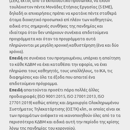
(ΣΕΚ), εκτός από το εκπαιδευτικό προσωπικό, να έχουν
τουλάχιστον πέντε Μονάδες Ετήσιας Εργασίας (5 ΕΜΕ),
δηλαδή οι επιχειρήσεις πρέπει να κρατάνε πέντε σταθερά
άτομα διοικητικό προσωπικό επί πλέον των καθηγητών,
ειδικά στις σημερινές συνθήκες της πανδημίας και
ιδιαίτερα όταν δεν υπάρχουν συνέχεια επιδοτούμενα
προγράμματα και όταν τα προγράμματα αυτά
πληρώνονται με μεγάλη χρονική καθυστέρηση (ένα και δύο
χρόνια).
Επειδή
σε συνέχεια του προηγουμένου, υπάρχει η απαίτηση
το κάθε ΚΔΒΜ να έχει καταθέσει την εφορία, να έχει
πληρώσει τους καθηγητές, τους υπαλλήλους, το ΙΚΑ, τις
διαφημίσεις και όλα τα έξοδα που απαιτεί ένα
επιδοτούμενο πρόγραμμα.
Επειδή
απαιτούνται προσέτι πάρα πολλές άλλες
προδιαγραφές (ISO 9001:2015, ISO 27001:2013, ISO
27701:2019) καθώς επίσης και Δημιουργία Ολοκληρωμένου
Συστήματος Τηλεκατάρτισης (ΟΣΤΚ) κλπ., οι οποίες είναι εκ
των πραγμάτων ανέφικτο να ικανοποιηθούν όλες από το τα
περισσότερα ΚΔΒΜ και ειδικά αυτή την περίοδο της κρίσης
λόγω της πανδημίας του κορονοϊού.