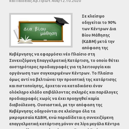
και Παιδείας Αρ.Πρωτ.408/12.10.2020
Σε κλείσιμο
οδηγείται το 90%
των Κέντρων Δια
Βίου Μάθησης
(ΚΔΒΜ) μετά την
απόφαση της
Κυβέρνησης να εφαρμόσει νέο Πλαίσιο στη
Συνεχιζόμενη Επαγγελματική Κατάρτιση, το οποίο θέτει
αυστηρότερες προδιαγραφές για τη λειτουργία και
οργάνωση των συγκεκριμένων Κέντρων. Το Πλαίσιο
όμως αντί να βελτιώνει την προοπτική της κατάρτισης
και πιστοποίησης, έρχεται να καταδικάσει έναν
ολόκληρο κλάδο επιβάλλοντας σκληρές και παράλογες
προδιαγραφές χωρίς να έχει προηγηθεί καμία
διαβούλευση. Ουσιαστικά, με την απόφαση της
Κυβέρνησης οδηγούνται σε κλείσιμο όλα τα
μικρομεσαία ΚΔΒΜ, ενώ παραδίδεται η συνεχιζόμενη
επαγγελματική κατάρτιση μόνον σε λίγα μεγάλα Κέντρα