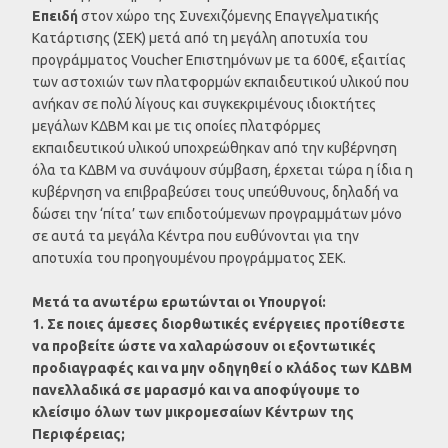
Επειδή
στον χώρο της Συνεχιζόμενης Επαγγελματικής
Κατάρτισης (ΣΕΚ) μετά από τη μεγάλη αποτυχία του
προγράμματος Voucher Επιστημόνων με τα 600€, εξαιτίας
των αστοχιών των πλατφορμών εκπαιδευτικού υλικού που
ανήκαν σε πολύ λίγους και συγκεκριμένους ιδιοκτήτες
μεγάλων ΚΔΒΜ και με τις οποίες πλατφόρμες
εκπαιδευτικού υλικού υποχρεώθηκαν από την κυβέρνηση
όλα τα ΚΔΒΜ να συνάψουν σύμβαση, έρχεται τώρα η ίδια η
κυβέρνηση να επιβραβεύσει τους υπεύθυνους, δηλαδή να
δώσει την ‘πίτα’ των επιδοτούμενων προγραμμάτων μόνο
σε αυτά τα μεγάλα Κέντρα που ευθύνονται για την
αποτυχία του προηγουμένου προγράμματος ΣΕΚ.
Μετά τα ανωτέρω ερωτώνται οι Υπουργοί:
1. Σε ποιες άμεσες διορθωτικές ενέργειες προτίθεστε
να προβείτε ώστε να χαλαρώσουν οι εξοντωτικές
προδιαγραφές και να μην οδηγηθεί ο κλάδος των ΚΔΒΜ
πανελλαδικά σε μαρασμό και να αποφύγουμε το
κλείσιμο όλων των μικρομεσαίων Κέντρων της
Περιφέρειας;