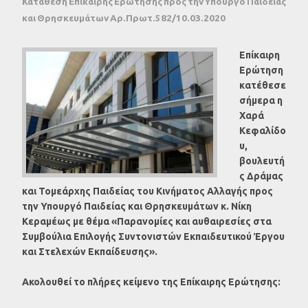
Κατάθεση Επίκαιρης Ερώτησης προς την Υπουργό Παιδείας
και Θρησκευμάτων Αρ.Πρωτ.582/10.03.2020
Επίκαιρη
Ερώτηση
κατέθεσε
σήμερα η
Χαρά
Κεφαλίδο
υ,
βουλευτή
ς Δράμας
και Τομεάρχης Παιδείας του Κινήματος Αλλαγής προς
την Υπουργό Παιδείας και Θρησκευμάτων κ. Νίκη
Κεραμέως με θέμα «Παρανομίες και αυθαιρεσίες στα
Συμβούλια Επιλογής Συντονιστών Εκπαιδευτικού Έργου
και Στελεχών Εκπαίδευσης».
Ακολουθεί το πλήρες κείμενο της Επίκαιρης Ερώτησης: