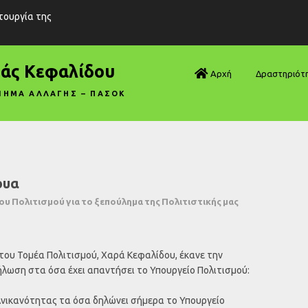
ιτουργία της
ράς Κεφαλίδου
Αρχή
Δραστηριότ
ΝΗΜΑ ΑΛΛΑΓΗΣ – ΠΑΣΟΚ
Βουλή—Ανα
Βουλή—Ερωτ
Βουλή—Ομιλ
ρυα
Βουλή—Τροπ
υ Πολιτισμού για το ξεπούλημα της Πολιτιστικής μας
Δηλώσεις
του Τομέα Πολιτισμού, Χαρά Κεφαλίδου, έκανε την
Αρθρογραφ
λωση στα όσα έχει απαντήσει το Υπουργείο Πολιτισμού:
Συνεντεύξει
νικανότητας τα όσα δηλώνει σήμερα το Υπουργείο