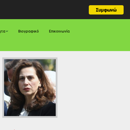
Συμφωνώ
ητα
Βιογραφικό
Επικοινωνία
φορές
ήσεις
ίες
ολογίες
ία
ς