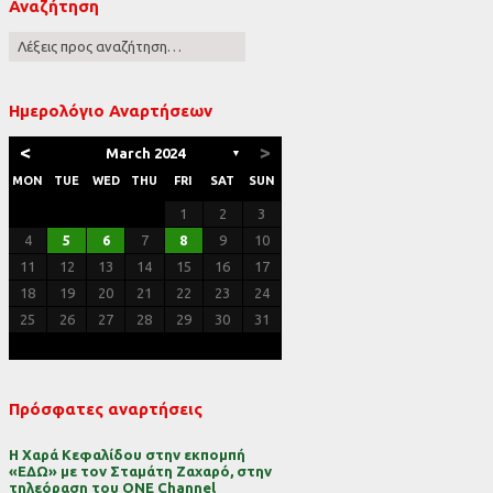
Αναζήτηση
ες
Ημερολόγιο Αναρτήσεων
<
>
March 2024
▼
MON
TUE
WED
THU
FRI
SAT
SUN
1
2
3
4
5
6
7
8
9
10
11
12
13
14
15
16
17
18
19
20
21
22
23
24
25
26
27
28
29
30
31
Πρόσφατες αναρτήσεις
Η Χαρά Κεφαλίδου στην εκπομπή
«ΕΔΩ» με τον Σταμάτη Ζαχαρό, στην
τηλεόραση του ONE Channel