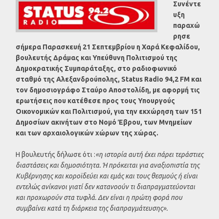
Συνέντε
υξη
παραχώ
ρησε
σήμερα Παρασκευή 21 Σεπτεμβρίου η Χαρά Κεφαλίδου,
βουλευτής Δράμας και Υπεύθυνη Πολιτισμού της
Δημοκρατικής Συμπαράταξης, στο ραδιοφωνικό
σταθμό της Αλεξανδρούπολης, Status Radio 94,2 FM και
τον δημοσιογράφο Σταύρο Αποστολίδη, με αφορμή τις
ερωτήσεις που κατέθεσε προς τους Υπουργούς
Οικονομικών και Πολιτισμού, για την εκχώρηση των 151
Δημοσίων ακινήτων στο Νομό Έβρου, των Μνημείων
και των αρχαιολογικών χώρων της χώρας.
Η βουλευτής δήλωσε ότι :
«η ιστορία αυτή έχει πάρει τεράστιες
διαστάσεις και δημοσιότητα. Ή πρόκειται για αναξιοπιστία της
Κυβέρνησης και κοροϊδεύει και εμάς και τους θεσμούς ή είναι
εντελώς ανίκανοι γιατί δεν κατανοούν τι διαπραγματεύονται
και προχωρούν στα τυφλά. Δεν είναι η πρώτη φορά που
συμβαίνει κατά τη διάρκεια της διαπραγμάτευσης».