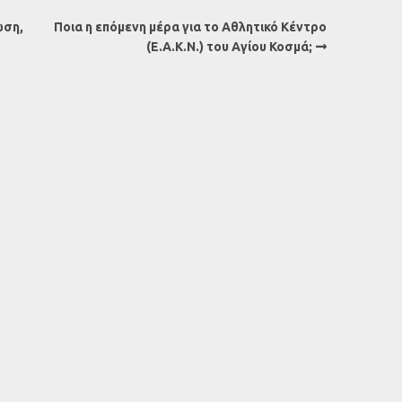
ωση,
Ποια η επόμενη μέρα για το Αθλητικό Κέντρο
(Ε.Α.Κ.Ν.) του Αγίου Κοσμά;