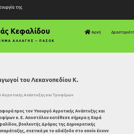
ιτουργία της
ράς Κεφαλίδου
Αρχή
Δραστηριότ
ΝΗΜΑ ΑΛΛΑΓΗΣ – ΠΑΣΟΚ
Βουλή—Ανα
Βουλή—Ερωτ
Βουλή—Ομιλ
αγωγοί του Λεκανοπεδίου Κ.
Βουλή—Τροπ
 Αγροτικής Ανάπτυξης και Τροφίμων
Δηλώσεις
αφορά προς τον Υπουργό Αγροτικής Ανάπτυξης και
Αρθρογραφ
οφίμων κ. Ε. Αποστόλου κατέθεσε σήμερα η Χαρά
φαλίδου, βουλευτής Δράμας της Δημοκρατικής
Συνεντεύξει
μπαράταξης, σχετικά με το αδιέξοδο στο οποίο έχουν