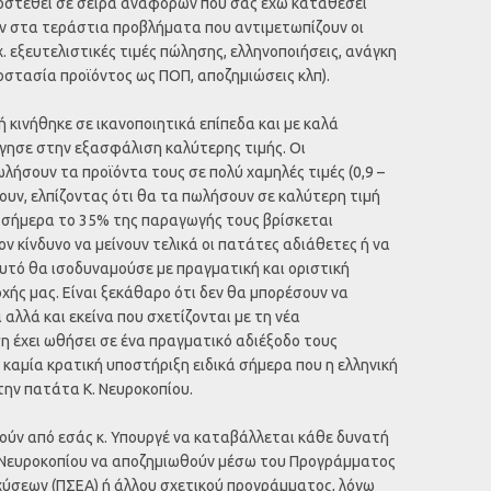
ροστεθεί σε σειρά αναφορών που σας έχω καταθέσει
ν στα τεράστια προβλήματα που αντιμετωπίζουν οι
. εξευτελιστικές τιμές πώλησης, ελληνοποιήσεις, ανάγκη
οστασία προϊόντος ως ΠΟΠ, αποζημιώσεις κλπ).
 κινήθηκε σε ικανοποιητικά επίπεδα και με καλά
ήγησε στην εξασφάλιση καλύτερης τιμής. Οι
σουν τα προϊόντα τους σε πολύ χαμηλές τιμές (0,9 –
σουν, ελπίζοντας ότι θα τα πωλήσουν σε καλύτερη τιμή
ι σήμερα το 35% της παραγωγής τους βρίσκεται
ν κίνδυνο να μείνουν τελικά οι πατάτες αδιάθετες ή να
υτό θα ισοδυναμούσε με πραγματική και οριστική
ς μας. Είναι ξεκάθαρο ότι δεν θα μπορέσουν να
αλλά και εκείνα που σχετίζονται με τη νέα
η έχει ωθήσει σε ένα πραγματικό αδιέξοδο τους
καμία κρατική υποστήριξη ειδικά σήμερα που η ελληνική
την πατάτα Κ. Νευροκοπίου.
τούν από εσάς κ. Υπουργέ να καταβάλλεται κάθε δυνατή
. Νευροκοπίου να αποζημιωθούν μέσω του Προγράμματος
χύσεων (ΠΣΕΑ) ή άλλου σχετικού προγράμματος, λόγω