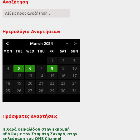
Αναζήτηση
ες
Ημερολόγιο Αναρτήσεων
<
>
March 2024
▼
MON
TUE
WED
THU
FRI
SAT
SUN
1
2
3
4
5
6
7
8
9
10
11
12
13
14
15
16
17
18
19
20
21
22
23
24
25
26
27
28
29
30
31
Πρόσφατες αναρτήσεις
Η Χαρά Κεφαλίδου στην εκπομπή
«ΕΔΩ» με τον Σταμάτη Ζαχαρό, στην
τηλεόραση του ONE Channel