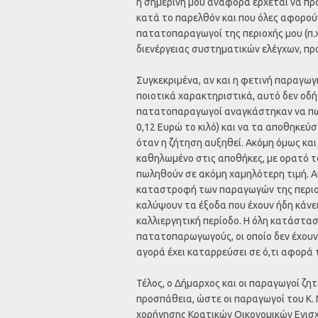
η σημερινή μου αναφορά έρχεται να π
κατά το παρελθόν και που όλες αφορού
πατατοπαραγωγοί της περιοχής μου (π.χ
διενέργειας συστηματικών ελέγχων, πρ
Συγκεκριμένα, αν και η φετινή παραγωγή
ποιοτικά χαρακτηριστικά, αυτό δεν οδ
πατατοπαραγωγοί αναγκάστηκαν να πωλή
0,12 Ευρώ το κιλό) και να τα αποθηκεύ
όταν η ζήτηση αυξηθεί. Ακόμη όμως κα
καθηλωμένο στις αποθήκες, με ορατό το
πωληθούν σε ακόμη χαμηλότερη τιμή. Α
καταστροφή των παραγωγών της περιοχή
καλύψουν τα έξοδα που έχουν ήδη κάνει 
καλλιεργητική περίοδο. Η όλη κατάστασ
πατατοπαρωγωγούς, οι οποίο δεν έχουν 
αγορά έχει καταρρεύσει σε ό,τι αφορά 
Τέλος, ο Δήμαρχος και οι παραγωγοί ζη
προσπάθεια, ώστε οι παραγωγοί του Κ
χορήγησης Κρατικών Οικονομικών Ενισ