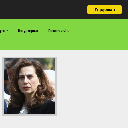
Συμφωνώ
ητα
Βιογραφικό
Επικοινωνία
φορές
ήσεις
ίες
ολογίες
ία
ς