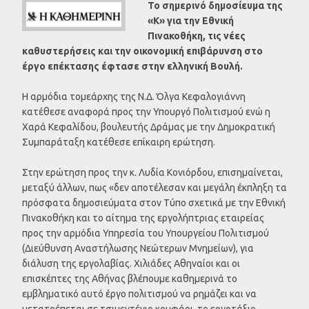
Το σημερινό δημοσίευμα της
«Κ» για την Εθνική
Πινακοθήκη, τις νέες
καθυστερήσεις και την οικονομική επιβάρυνση στο
έργο επέκτασης έφτασε στην ελληνική Βουλή.
Η αρμόδια τομεάρχης της Ν.Δ. Όλγα Κεφαλογιάννη
κατέθεσε αναφορά προς την Υπουργό Πολιτισμού ενώ η
Χαρά Κεφαλίδου, βουλευτής Δράμας με την Δημοκρατική
Συμπαράταξη κατέθεσε επίκαιρη ερώτηση.
Στην ερώτηση προς την κ. Λυδία Κονιόρδου, επισημαίνεται,
μεταξύ άλλων, πως «δεν αποτέλεσαν και μεγάλη έκπληξη τα
πρόσφατα δημοσιεύματα στον Τύπο σχετικά με την Εθνική
Πινακοθήκη και το αίτημα της εργολήπτριας εταιρείας
προς την αρμόδια Υπηρεσία του Υπουργείου Πολιτισμού
(Διεύθυνση Αναστήλωσης Νεώτερων Μνημείων), για
διάλυση της εργολαβίας. Χιλιάδες Αθηναίοι και οι
επισκέπτες της Αθήνας βλέπουμε καθημερινά το
εμβληματικό αυτό έργο πολιτισμού να ρημάζει και να
μετατρέπεται σε τσιμεντένιο κουφάρι, το εργοτάξιο